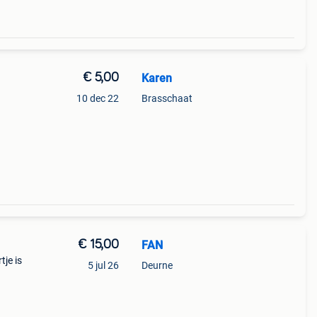
€ 5,00
Karen
10 dec 22
Brasschaat
€ 15,00
FAN
je is
5 jul 26
Deurne