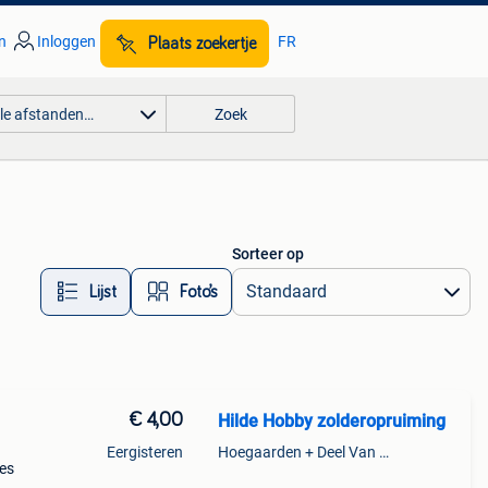
n
Inloggen
FR
Plaats zoekertje
lle afstanden…
Zoek
Sorteer op
Lijst
Foto’s
€ 4,00
Hilde Hobby zolderopruiming
Eergisteren
Hoegaarden + Deel Van Kumtich + Deel Van Tienen
es