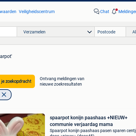
waarden
Veiligheidscentrum
Chat
Meldinge
Verzamelen
A
arpot'
Ontvang meldingen van
 je zoekopdracht
nieuwe zoekresultaten
spaarpot konijn paashaas +NIEUW+
communie verjaardag mama
Spaarpot konijn paashaas pasen sparen centj