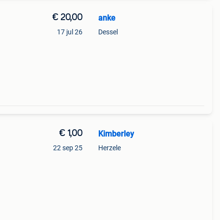
€ 20,00
anke
17 jul 26
Dessel
€ 1,00
Kimberley
22 sep 25
Herzele