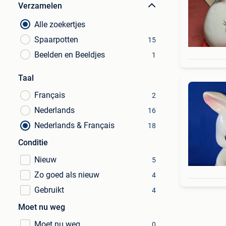
Verzamelen
Alle zoekertjes
Spaarpotten
15
Beelden en Beeldjes
1
Taal
Français
2
Nederlands
16
Nederlands & Français
18
Conditie
Nieuw
5
Zo goed als nieuw
4
Gebruikt
4
Moet nu weg
Moet nu weg
0