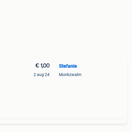
€ 1,00
Stefanie
2 aug 24
Munkzwalm