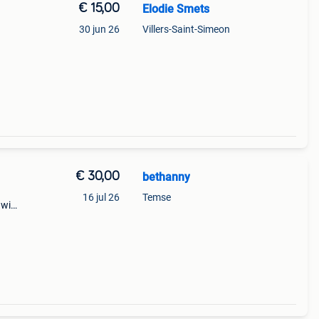
€ 15,00
Elodie Smets
30 jun 26
Villers-Saint-Simeon
€ 30,00
bethanny
16 jul 26
Temse
s wim