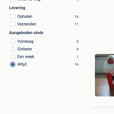
Levering
Ophalen
16
Verzenden
11
Aangeboden sinds
Vandaag
0
Gisteren
0
Een week
1
Altijd
16