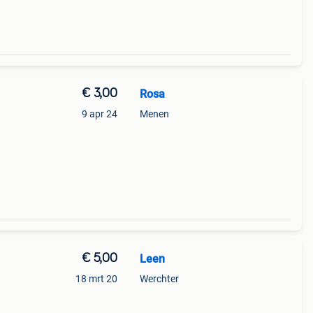
€ 3,00
Rosa
9 apr 24
Menen
€ 5,00
Leen
18 mrt 20
Werchter