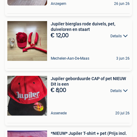
Anzegem
26 jun 26
Jupiler bierglas rode duivels, pet,
duiveloren en staart
€ 12,00
Details
Mechelen-Aan-De-Maas
3 jun 26
Jupiler geborduurde CAP of pet NIEUW
Dit is een
€ 8,00
Details
Assenede
20 jul 26
*NIEUW* Jupiler T-shirt + pet (Prijs incl.