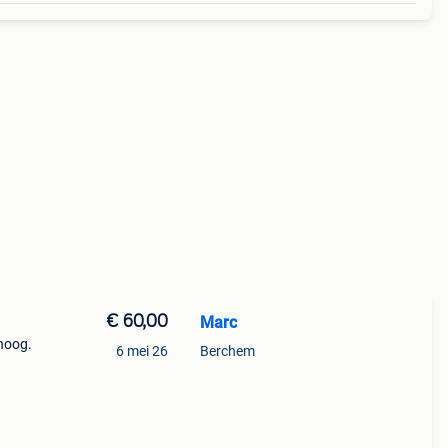
€ 60,00
Marc
hoog.
6 mei 26
Berchem