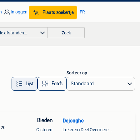
n
Inloggen
FR
Plaats zoekertje
lle afstanden…
Zoek
Sorteer op
Lijst
Foto’s
Bieden
Dejonghe
 20
Gisteren
Lokeren+Deel Overmere En Zele