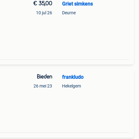
€ 35,00
Griet simkens
10 jul 26
Deurne
Bieden
frankludo
26 mei 23
Hekelgem