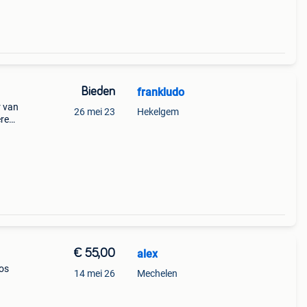
Bieden
frankludo
r van
26 mei 23
Hekelgem
ere
€ 55,00
alex
oos
14 mei 26
Mechelen