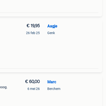
€ 19,95
Aagje
26 feb 25
Genk
€ 60,00
Marc
hoog.
6 mei 26
Berchem