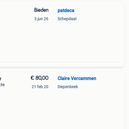
Bieden
patdeca
3 jun 26
Schepdaal
€ 80,00
Claire Vercammen
r
cte
21 feb 20
Diepenbeek