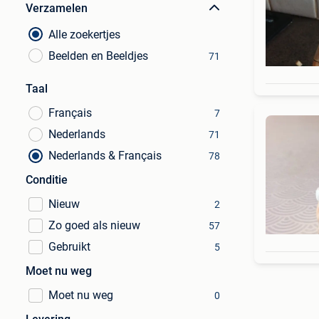
Verzamelen
Alle zoekertjes
Beelden en Beeldjes
71
Taal
Français
7
Nederlands
71
Nederlands & Français
78
Conditie
Nieuw
2
Zo goed als nieuw
57
Gebruikt
5
Moet nu weg
Moet nu weg
0