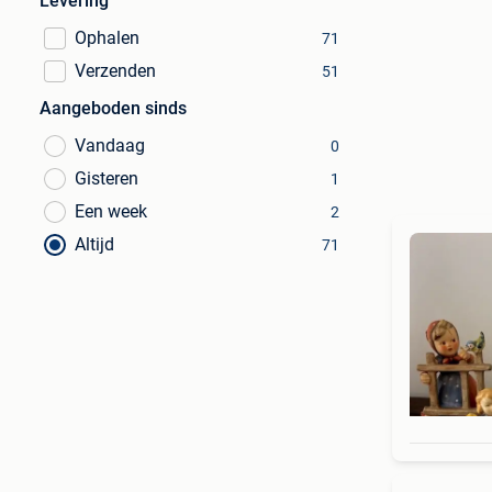
Levering
Ophalen
71
Verzenden
51
Aangeboden sinds
Vandaag
0
Gisteren
1
Een week
2
Altijd
71