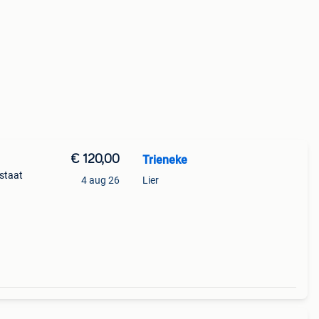
€ 120,00
Trieneke
 staat
4 aug 26
Lier