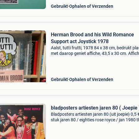
Gebruikt
Ophalen of Verzenden
Herman Brood and his Wild Romance
Support act Joystick 1978
Aalst, tutti frutti, 1978 84 x 38 cm, bedrukt pla
met daarop geniet affiche, 43,5 x 30 cm. Affic
voor het optreden van herman brood and his w
romance met joystick als supporting act in de
Gebruikt
Ophalen of Verzenden
bladposters artiesten jaren 80 ( Joepie 
Bladposters artiesten jaren 80 (uit joepie) 0,5 
stuk jaren 80 / eighties rose royce / jan 1980 
jam / 329 the kids / 333 brian ferry ( roxy musi
335 julio iglesias / 302 herman broo