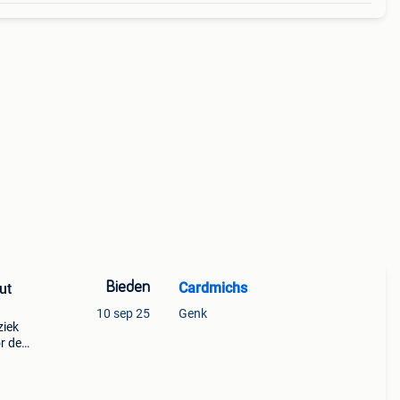
Bieden
Cardmichs
ut
10 sep 25
Genk
ziek
r de
rman