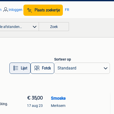
n
Inloggen
FR
Plaats zoekertje
lle afstanden…
Zoek
Sorteer op
Lijst
Foto’s
€ 35,00
Smoske
kking.
17 aug 23
Merksem