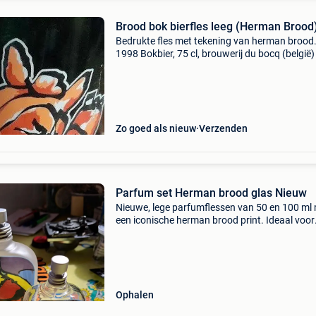
Brood bok bierfles leeg (Herman Brood
Bedrukte fles met tekening van herman brood
1998 Bokbier, 75 cl, brouwerij du bocq (belgië) 
ook eens naar mijn andere bier gerelateerde
advertenties. Kan worden verstuurd met lokaa
tarief vanui
Zo goed als nieuw
Verzenden
Parfum set Herman brood glas Nieuw
Nieuwe, lege parfumflessen van 50 en 100 ml
een iconische herman brood print. Ideaal voor
verzamelaars of als decoratief item. De fles is
ongebruikt en in perfecte staat. Bij afname va
sets 50
Ophalen