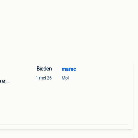
Bieden
marec
1 mei 26
Mol
aat,