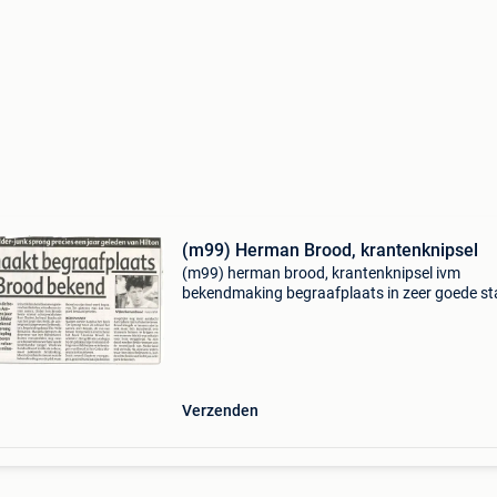
(m99) Herman Brood, krantenknipsel
(m99) herman brood, krantenknipsel ivm
bekendmaking begraafplaats in zeer goede st
formaat 12,5cm x 24cm
Verzenden