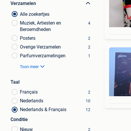
Verzamelen
Alle zoekertjes
Muziek, Artiesten en
4
Beroemdheden
Posters
2
Overige Verzamelen
2
Parfumverzamelingen
1
Toon meer
Taal
Français
2
Nederlands
10
Nederlands & Français
12
Conditie
Nieuw
2