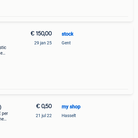
€ 150,00
stock
29 jan 25
Gent
stic
he
ild
 zaa
€ 0,50
my shop
)
€ per
21 jul 22
Hasselt
the
c ) /