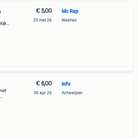
€ 5,00
Mc Rap
)
.
29 mei 26
Waimes
kijk
l
€ 6,00
info
 met
30 apr 26
Antwerpen
n 10