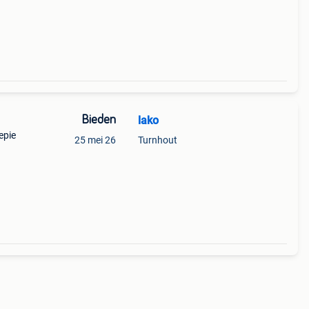
Bieden
lako
epie
25 mei 26
Turnhout