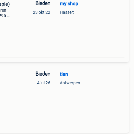
Bieden
my shop
epie)
aren
23 okt 22
Hasselt
295 /
Bieden
tien
4 jul 26
Antwerpen