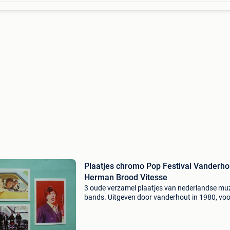
Plaatjes chromo Pop Festival Vanderho
Herman Brood Vitesse
3 oude verzamel plaatjes van nederlandse mu
bands. Uitgeven door vanderhout in 1980, voo
reeks " pop festival ". Vitesse - ekseption - he
brood prentjes zijn nog in mooie staat,