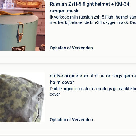
Russian ZsH-5 flight helmet + KM-34
oxygen mask
Ik verkoop mijn russian zsh-5 flight helmet s
met het bijbehorende km-34 oxygen mask. De
flight helmet combinatie komt compleet met d
transport container, documenten, visor-cover 
helmet bag.
Ophalen of Verzenden
duitse orginele xx stof na oorlogs gem
helm cover
Duitse orginele xx stof na oorlogs gemaakte 
cover
Ophalen of Verzenden