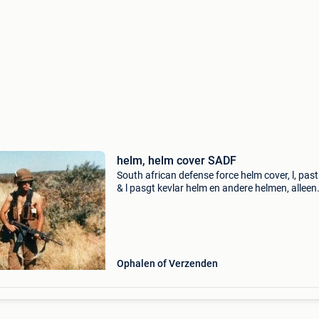
helm, helm cover SADF
South african defense force helm cover, l, pas
& l pasgt kevlar helm en andere helmen, alleen
cover geen helm
Ophalen of Verzenden