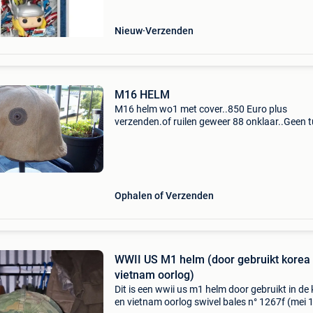
de myt
Nieuw
Verzenden
M16 HELM
M16 helm wo1 met cover..850 Euro plus
verzenden.of ruilen geweer 88 onklaar..Geen t
aub
Ophalen of Verzenden
WWII US M1 helm (door gebruikt korea 
vietnam oorlog)
Dit is een wwii us m1 helm door gebruikt in de
en vietnam oorlog swivel bales n° 1267f (mei 