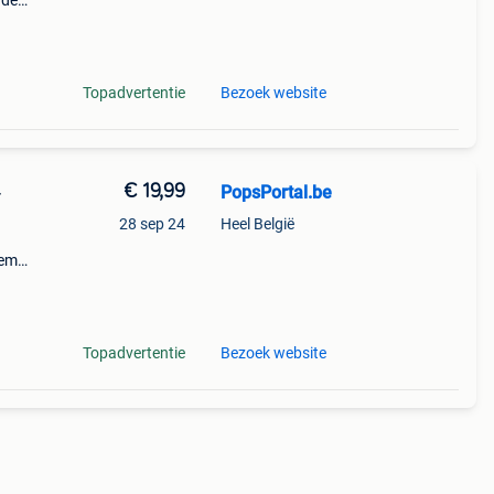
nde
 + €3
Topadvertentie
Bezoek website
€ 19,99
PopsPortal.be
-
28 sep 24
Heel België
sem
engt
Topadvertentie
Bezoek website