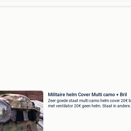
Militaire helm Cover Multi camo + Bril
Zeer goede staat multi camo helm cover 20€ br
met ventilator 20€ geen helm. Staat in andere
aanbieding!!! Bpost 7,10€, bpostpunt 5,40€,
mondial relay 3,80€