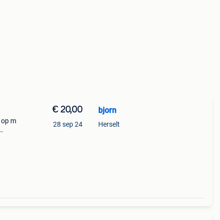
€ 20,00
bjorn
t op m
28 sep 24
Herselt