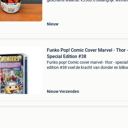
geschatte waarde: €3500.0 Belangrijk: winne
biedingen zijn exclusief 9% koperbescherming
charles leclerc - 2026 ferrari helme
Nieuw
Funko Pop! Comic Cover Marvel - Thor 
Special Edition #38
Funko pop! Comic cover marvel - thor - special
edition #38 voel de kracht van donder en blik
met de funko pop! Comic cover marvel - thor -
special edition #38. Deze unieke collectible br
de myt
Nieuw
Verzenden