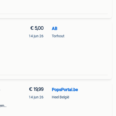
€ 5,00
AB
14 jun 26
Torhout
€ 19,99
PopsPortal.be
-
14 jun 26
Heel België
sem
engt