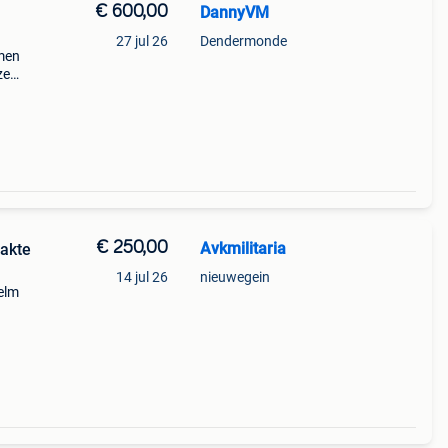
€ 600,00
DannyVM
27 jul 26
Dendermonde
amen
ze
e
en
€ 250,00
Avkmilitaria
aakte
14 jul 26
nieuwegein
helm