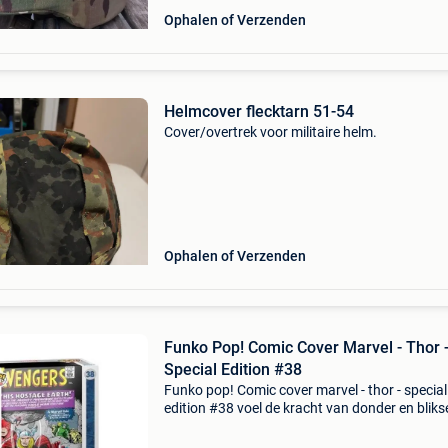
Ophalen of Verzenden
Helmcover flecktarn 51-54
Cover/overtrek voor militaire helm.
Ophalen of Verzenden
Funko Pop! Comic Cover Marvel - Thor 
Special Edition #38
Funko pop! Comic cover marvel - thor - special
edition #38 voel de kracht van donder en blik
met de funko pop! Comic cover marvel - thor -
special edition #38. Deze unieke collectible br