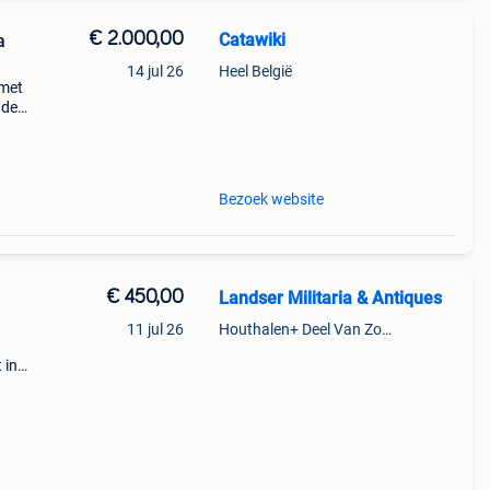
€ 2.000,00
Catawiki
a
14 jul 26
Heel België
lmet
nde
 + €3
Bezoek website
€ 450,00
Landser Militaria & Antiques
11 jul 26
Houthalen+ Deel Van Zonhoven En Zolder
 in
er is