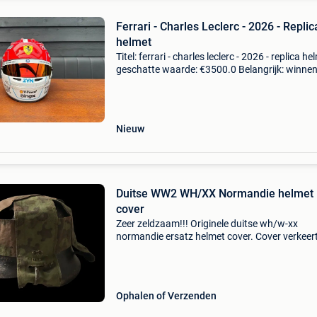
Ferrari - Charles Leclerc - 2026 - Replic
helmet
Titel: ferrari - charles leclerc - 2026 - replica he
geschatte waarde: €3500.0 Belangrijk: winne
biedingen zijn exclusief 9% koperbescherming
charles leclerc - 2026 ferrari helme
Nieuw
Duitse WW2 WH/XX Normandie helmet
cover
Zeer zeldzaam!!! Originele duitse wh/w-xx
normandie ersatz helmet cover. Cover verkeert
super staat en is zéér moeilijk te vinden. De cov
gemaakt van originele stukken zeltbahn en
koppelhaken.
Ophalen of Verzenden