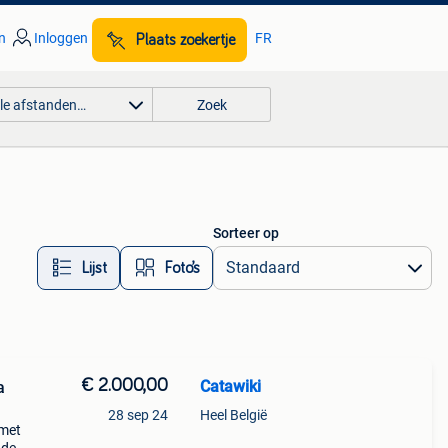
n
Inloggen
FR
Plaats zoekertje
lle afstanden…
Zoek
Sorteer op
Lijst
Foto’s
€ 2.000,00
Catawiki
a
28 sep 24
Heel België
lmet