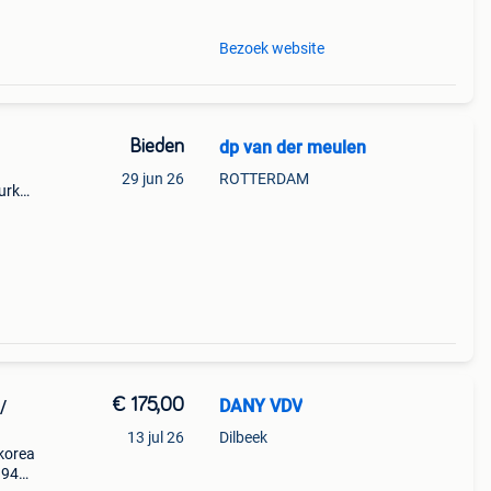
Bezoek website
Bieden
dp van der meulen
29 jun 26
ROTTERDAM
urk
€ 175,00
DANY VDV
/
13 jul 26
Dilbeek
 korea
1945)