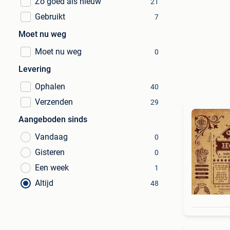
Zo goed als nieuw
21
Gebruikt
7
Moet nu weg
Moet nu weg
0
Levering
Ophalen
40
Verzenden
29
Aangeboden sinds
Vandaag
0
Gisteren
0
Een week
1
Altijd
48