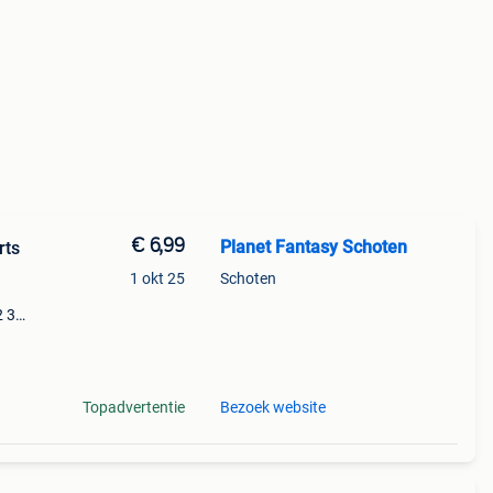
€ 6,99
Planet Fantasy Schoten
rts
1 okt 25
Schoten
2 3
y
Topadvertentie
Bezoek website