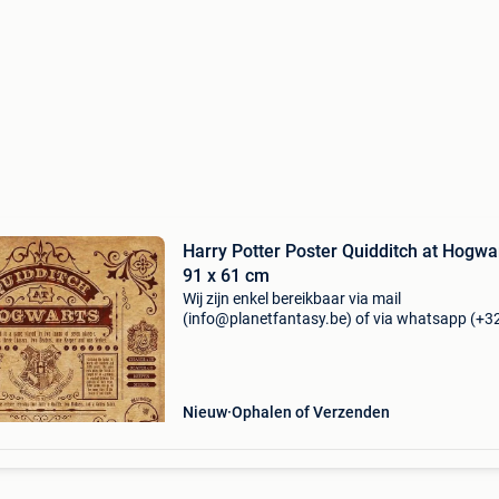
Harry Potter Poster Quidditch at Hogwa
91 x 61 cm
Wij zijn enkel bereikbaar via mail
(info@planetfantasy.be) of via whatsapp (+3
288 08 80). Vragen? Aarzel niet om ons te
contacteren! ------------------------------------------ Harr
potter poster
Nieuw
Ophalen of Verzenden