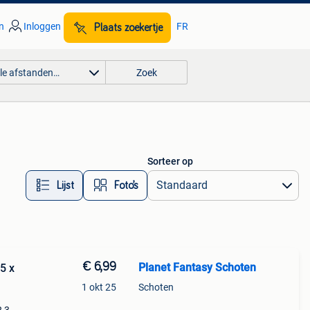
n
Inloggen
FR
Plaats zoekertje
lle afstanden…
Zoek
Sorteer op
Lijst
Foto’s
€ 6,99
Planet Fantasy Schoten
5 x
1 okt 25
Schoten