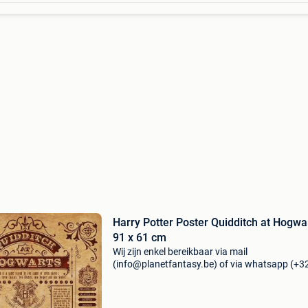
Harry Potter Poster Quidditch at Hogwa
91 x 61 cm
Wij zijn enkel bereikbaar via mail
(info@planetfantasy.be) of via whatsapp (+3
288 08 80). Vragen? Aarzel niet om ons te
contacteren! ------------------------------------------ Harr
potter poster