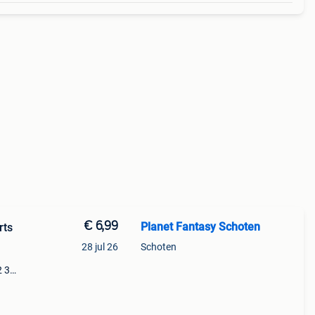
€ 6,99
Planet Fantasy Schoten
rts
28 jul 26
Schoten
2 3
y