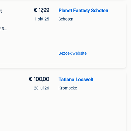
€ 17,99
Planet Fantasy Schoten
t
1 okt 25
Schoten
2 3
y
Bezoek website
€ 100,00
Tatiana Loosvelt
28 jul 26
Krombeke