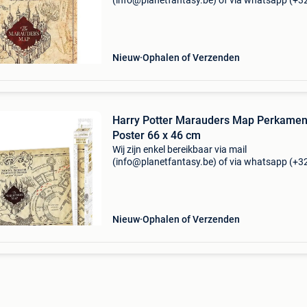
(info@planetfantasy.be) of via whatsapp (+3
288 08 80). Vragen? Aarzel niet om ons te
contacteren! ------------------------------------------ Harr
potter maraude
Nieuw
Ophalen of Verzenden
Harry Potter Marauders Map Perkamen
Poster 66 x 46 cm
Wij zijn enkel bereikbaar via mail
(info@planetfantasy.be) of via whatsapp (+3
288 08 80). Vragen? Aarzel niet om ons te
contacteren! ------------------------------------------ Harr
potter maraude
Nieuw
Ophalen of Verzenden