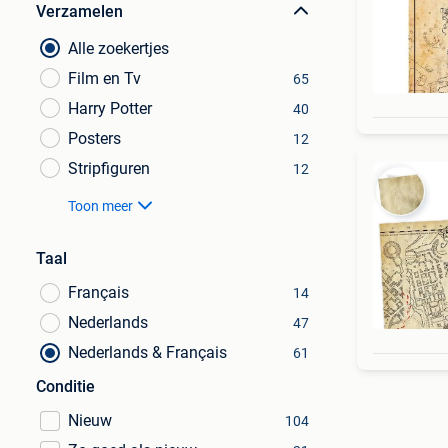
Verzamelen
Alle zoekertjes
Film en Tv
65
Harry Potter
40
Posters
12
Stripfiguren
12
Toon meer
Taal
Français
14
Nederlands
47
Nederlands & Français
61
Conditie
Nieuw
104