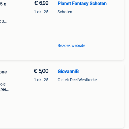
€ 6,99
Planet Fantasy Schoten
5 x
1 okt 25
Schoten
2 3
y
Bezoek website
€ 5,00
GiovanniB
tone
1 okt 25
Gistel+Deel Westkerke
ooie
creen
r