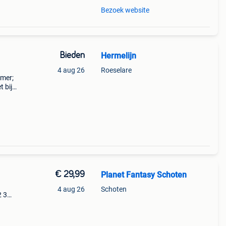
Bezoek website
Bieden
Hermelijn
4 aug 26
Roeselare
amer;
 bij -
6 x
€ 29,99
Planet Fantasy Schoten
4 aug 26
Schoten
2 3
y