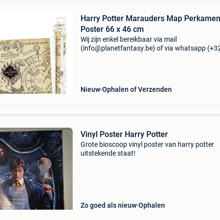
Harry Potter Marauders Map Perkamen
Poster 66 x 46 cm
Wij zijn enkel bereikbaar via mail
(info@planetfantasy.be) of via whatsapp (+3
288 08 80). Vragen? Aarzel niet om ons te
contacteren! ------------------------------------------ Harr
potter maraude
Nieuw
Ophalen of Verzenden
Vinyl Poster Harry Potter
Grote bioscoop vinyl poster van harry potter
uitstekende staat!
Zo goed als nieuw
Ophalen