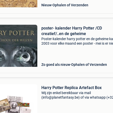
Nieuw
Ophalen of Verzenden
poster- kalender Harry Potter /CD
creatief/..en de geheime
Poster-kalender harry potter en de geheime k
2003 voor elke maand een poster - mei is er niet
oktober is er 2 x + voorblad = 13 posters van 4
34 cm in ongebruikte staat ( geen gaatjes of
Zo goed als nieuw
Ophalen of Verzenden
Harry Potter Replica Artefact Box
Wij zijn enkel bereikbaar via mail
(info@planetfantasy.be) of via whatsapp (+3
288 08 80). Vragen? Aarzel niet om ons te
contacteren! ------------------------------------------ Harr
potter replica