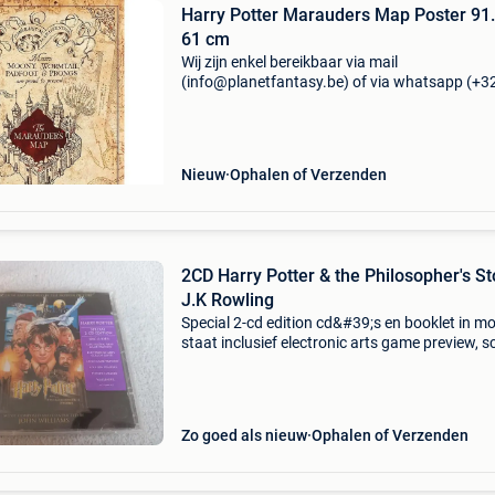
Harry Potter Marauders Map Poster 91.
61 cm
Wij zijn enkel bereikbaar via mail
(info@planetfantasy.be) of via whatsapp (+3
288 08 80). Vragen? Aarzel niet om ons te
contacteren! ------------------------------------------ Harr
potter maraude
Nieuw
Ophalen of Verzenden
2CD Harry Potter & the Philosopher's S
J.K Rowling
Special 2-cd edition cd&#39;s en booklet in m
staat inclusief electronic arts game preview, s
saver, lego game preview, 6 film trailers, poste
meer (soundtrack) cd&#39;s en vinyl in
Zo goed als nieuw
Ophalen of Verzenden