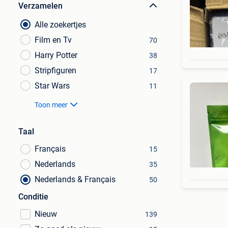
Verzamelen
Alle zoekertjes
Film en Tv
70
Harry Potter
38
Stripfiguren
17
Star Wars
11
Toon meer
Taal
Français
15
Nederlands
35
Nederlands & Français
50
Conditie
Nieuw
139