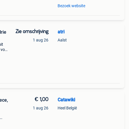
Bezoek website
Zie omschrijving
atri
drie
1 aug 26
Aalst
it
e voor
fels
€ 1,00
Catawiki
ece,
1 aug 26
Heel België
lde