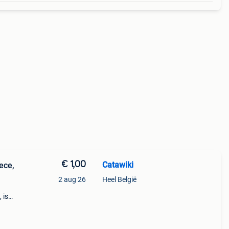
€ 1,00
Catawiki
ece,
2 aug 26
Heel België
 is
ox
rde