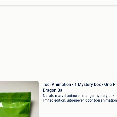
Toei Animation - 1 Mystery box - One Pi
Dragon Ball,
Naruto marvel anime en manga mystery box
limited edition, uitgegeven door toei animation,
een genummerde bijna nieuw (nm) mystery b
met seallede boosters, zeldzame en genumme
kaarten, handteke