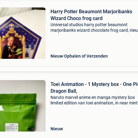
Harry Potter Beaumont Marjoribanks
Wizard Choco frog card
Universal studios harry potter beaumont
marjoribanks wizard chocolate frog card, nie
Tovenaarswereld van harry potter: chocolade
kikker kaart - beaumont marjoribanks met 3d
beweeg effect als je de
Nieuw
Ophalen of Verzenden
Toei Animation - 1 Mystery box - One Pi
Dragon Ball,
Naruto marvel anime en manga mystery box
limited edition van toei animation, in near mint
toestand. Titel: toei animation - 1 mystery box
piece, dragon ball, geschatte waarde: €5000.0
Belan
Nieuw