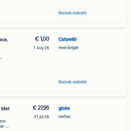
Bezoek website
€ 1,00
Catawiki
ece,
1 aug 26
Heel België
Bezoek website
€ 27,95
gioke
r Met
31 jul 26
Heffen
icro
er -