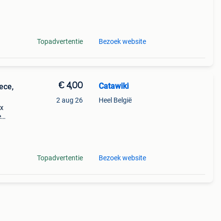
Topadvertentie
Bezoek website
€ 4,00
Catawiki
ece,
2 aug 26
Heel België
ox
e
ten,
 een
Topadvertentie
Bezoek website