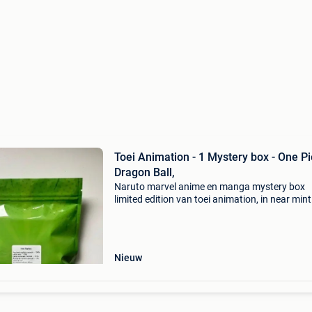
Toei Animation - 1 Mystery box - One Pi
Dragon Ball,
Naruto marvel anime en manga mystery box
limited edition van toei animation, in near mint
toestand. Titel: toei animation - 1 mystery box
piece, dragon ball, geschatte waarde: €5000.0
Belan
Nieuw