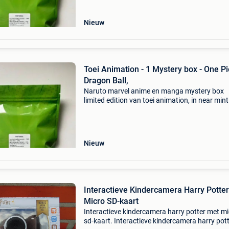
handtekeningen en be
Nieuw
Toei Animation - 1 Mystery box - One Pi
Dragon Ball,
Naruto marvel anime en manga mystery box
limited edition van toei animation, in near mint
toestand, bevat verzegelde boosterpacks,
zeldzame en genummerde kaarten,
handtekeningen en limited edition pri
Nieuw
Interactieve Kindercamera Harry Potte
Micro SD-kaart
Interactieve kindercamera harry potter met m
sd-kaart. Interactieve kindercamera harry pott