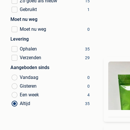
Zo goed als nieuw
15
Gebruikt
1
Moet nu weg
Moet nu weg
0
Levering
Ophalen
35
Verzenden
29
Aangeboden sinds
Vandaag
0
Gisteren
0
Een week
4
Altijd
35