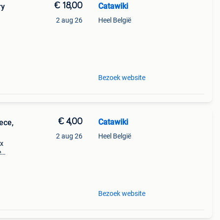
€ 18,00
Catawiki
ry
2 aug 26
Heel België
Bezoek website
€ 4,00
Catawiki
ece,
2 aug 26
Heel België
ox
e
ten,
 een
Bezoek website