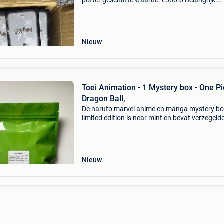
potter geschatte waarde: €300.0 Belangrijk:
winnende biedingen zijn exclusief 9%
koperbescherming + €3 enorme partij van 600
harry potter-kaarte
Nieuw
Toei Animation - 1 Mystery box - One Pi
Dragon Ball,
De naruto marvel anime en manga mystery b
limited edition is near mint en bevat verzegeld
boosterpacks, zeldzame en genummerde kaar
handtekeningen en limited edition-prijzen met
totale waar
Nieuw