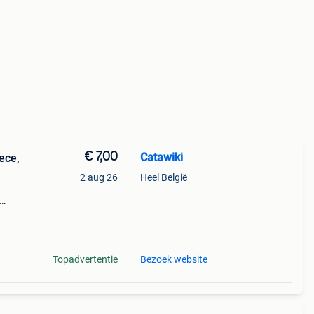
€ 7,00
Catawiki
ece,
2 aug 26
Heel België
 - one
Topadvertentie
Bezoek website