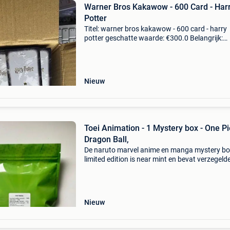
Warner Bros Kakawow - 600 Card - Har
Potter
Titel: warner bros kakawow - 600 card - harry
potter geschatte waarde: €300.0 Belangrijk:
winnende biedingen zijn exclusief 9%
koperbescherming + €3 enorme partij van 600
harry potter-kaarte
Nieuw
Toei Animation - 1 Mystery box - One Pi
Dragon Ball,
De naruto marvel anime en manga mystery b
limited edition is near mint en bevat verzegeld
boosterpacks, zeldzame en genummerde kaar
handtekeningen en limited edition-prijzen met
totale waar
Nieuw