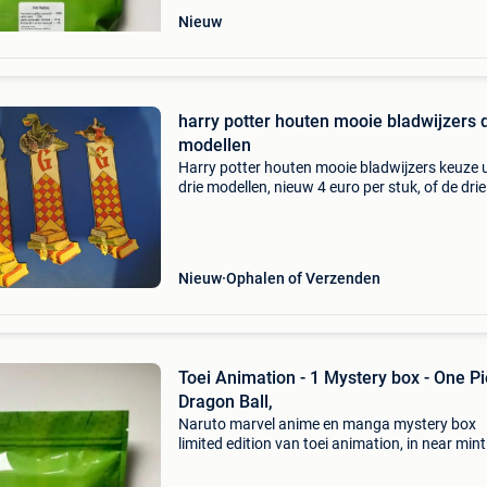
Nieuw
harry potter houten mooie bladwijzers 
modellen
Harry potter houten mooie bladwijzers keuze u
drie modellen, nieuw 4 euro per stuk, of de dri
10 euro ook andere harry potter kaarten , knuf
harry potter zijn te koop uit te kiezen
Nieuw
Ophalen of Verzenden
Toei Animation - 1 Mystery box - One Pi
Dragon Ball,
Naruto marvel anime en manga mystery box
limited edition van toei animation, in near mint
toestand, een enkele mystery box met verzege
boosters, zeldzame en genummerde kaarten,