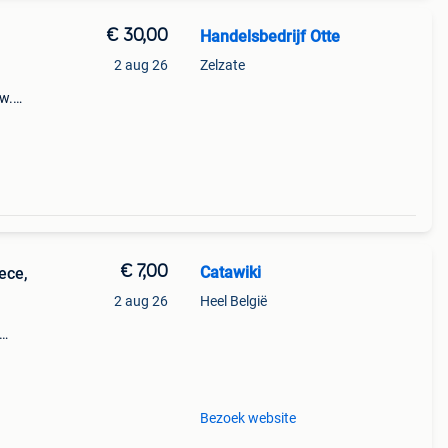
€ 30,00
Handelsbedrijf Otte
2 aug 26
Zelzate
uw.
€ 7,00
Catawiki
ece,
2 aug 26
Heel België
 - one
Bezoek website