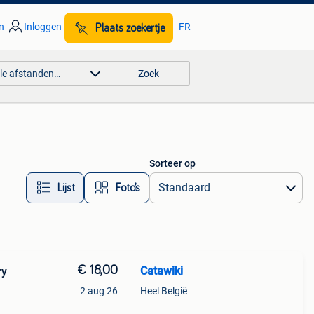
n
Inloggen
FR
Plaats zoekertje
lle afstanden…
Zoek
Sorteer op
Lijst
Foto’s
€ 18,00
Catawiki
ry
2 aug 26
Heel België