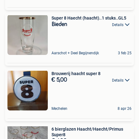
Super 8 Haecht (haacht)..1 stuks..GL5
Bieden
Details
Aarschot + Deel Begijnendijk
3 feb 25
Brouwerij haacht super 8
€ 5,00
Details
Mechelen
8 apr 26
6 bierglazen Haacht/Haecht/Primus
Super8