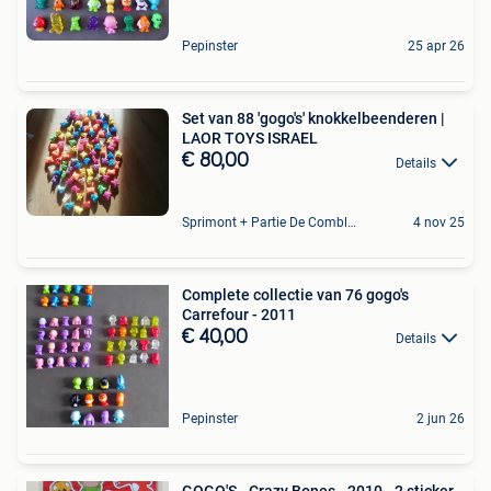
Pepinster
25 apr 26
Set van 88 'gogo's' knokkelbeenderen |
LAOR TOYS ISRAEL
€ 80,00
Details
Sprimont + Partie De Comblain-Au-Pont
4 nov 25
Complete collectie van 76 gogo's
Carrefour - 2011
€ 40,00
Details
Pepinster
2 jun 26
GOGO'S - Crazy Bones - 2010 - 2 sticker