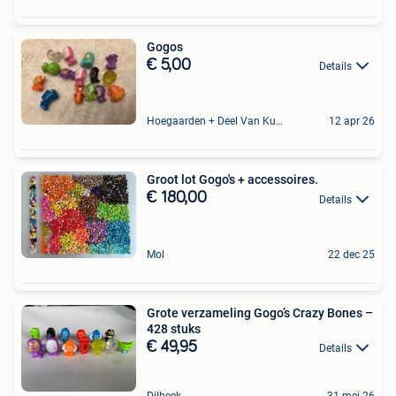
Gogos
€ 5,00
Details
Hoegaarden + Deel Van Kumtich + Deel Van Tienen
12 apr 26
Groot lot Gogo's + accessoires.
€ 180,00
Details
Mol
22 dec 25
Grote verzameling Gogo’s Crazy Bones –
428 stuks
€ 49,95
Details