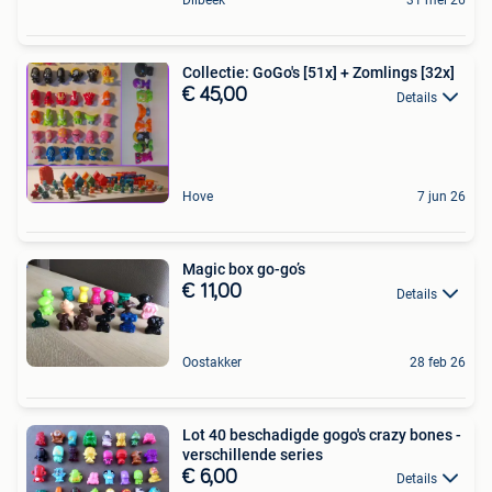
Dilbeek
31 mei 26
Collectie: GoGo's [51x] + Zomlings [32x]
€ 45,00
Details
Hove
7 jun 26
Magic box go-go’s
€ 11,00
Details
Oostakker
28 feb 26
Lot 40 beschadigde gogo's crazy bones -
verschillende series
€ 6,00
Details