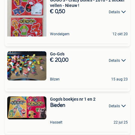
vellen - Nieuw !
€ 0,50
Details
Wondelgem
12 okt 20
Go-Go's
€ 20,00
Details
Bilzen
15 aug 23
Gogo's boekjes nr 1 en 2
Bieden
Details
Hasselt
22 jul 25