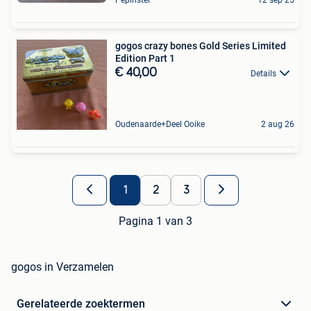
Pepinster
12 sep 25
gogos crazy bones Gold Series Limited
Edition Part 1
€ 40,00
Details
Oudenaarde+Deel Ooike
2 aug 26
1
2
3
Pagina 1 van 3
gogos in Verzamelen
Gerelateerde zoektermen