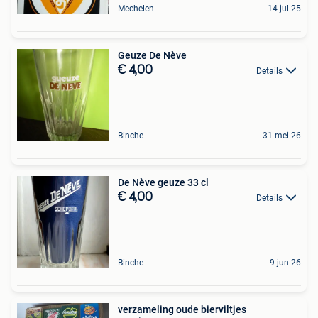
Mechelen
14 jul 25
Geuze De Nève
€ 4,00
Details
Binche
31 mei 26
De Nève geuze 33 cl
€ 4,00
Details
Binche
9 jun 26
verzameling oude bierviltjes