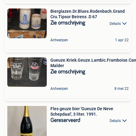
Bierglazen.Dr.Blues.Rodenbach.Grand
Cru.Tipsor Beirens .D 67
Zie omschrijving
Details
Antwerpen
1 apr 22
Gueuze.Kriek.Geuze.Lambic.Framboise.Cant
Malder
Zie omschrijving
Antwerpen
8 mei 22
Fles geuze bier 'Gueuze De Neve
Schepdaal', 3 liter. 1991.
Gereserveerd
Details