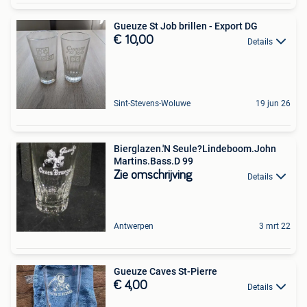
Gueuze St Job brillen - Export DG
€ 10,00
Details
Sint-Stevens-Woluwe
19 jun 26
Bierglazen.'N Seule?Lindeboom.John
Martins.Bass.D 99
Zie omschrijving
Details
Antwerpen
3 mrt 22
Gueuze Caves St-Pierre
€ 4,00
Details