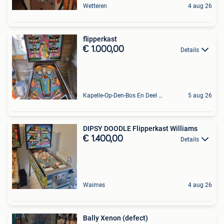
Wetteren
4 aug 26
flipperkast
€ 1.000,00
Details
Kapelle-Op-Den-Bos En Deel Van Zemst
5 aug 26
DIPSY DOODLE Flipperkast Williams
€ 1.400,00
Details
Waimes
4 aug 26
Bally Xenon (defect)