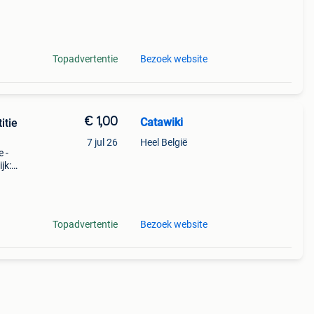
9%
r de
Topadvertentie
Bezoek website
€ 1,00
Catawiki
itie
7 jul 26
Heel België
e -
jk:
den
Topadvertentie
Bezoek website