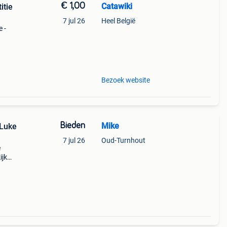
€ 1,00
Catawiki
itie
7 jul 26
Heel België
e -
9%
r de
Bezoek website
Bieden
Mike
 Luke
7 jul 26
Oud-Turnhout
e
ijk