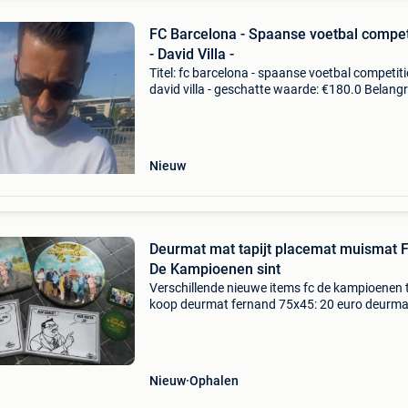
FC Barcelona - Spaanse voetbal compet
- David Villa -
Titel: fc barcelona - spaanse voetbal competiti
david villa - geschatte waarde: €180.0 Belangri
winnende biedingen zijn exclusief 9%
koperbescherming + €3 het artikel zal verzon
wor
Nieuw
Deurmat mat tapijt placemat muismat 
De Kampioenen sint
Verschillende nieuwe items fc de kampioenen 
koop deurmat fernand 75x45: 20 euro deurma
boma 59,5x40: 20 euro rond zacht tapijt dia 6
25 euro langwerpig zacht tapijt 92x66: 25 eur
placemat ro
Nieuw
Ophalen