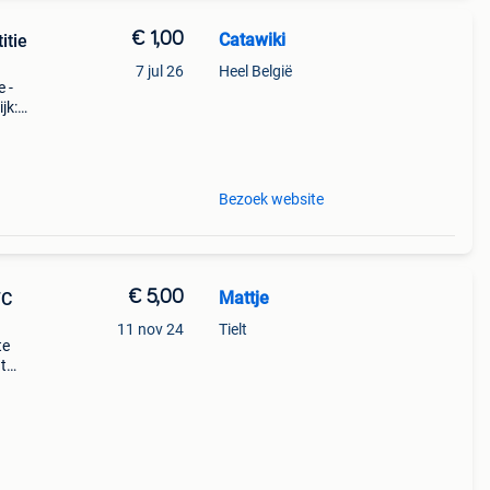
€ 1,00
Catawiki
itie
7 jul 26
Heel België
e -
jk:
den
Bezoek website
€ 5,00
Mattje
FC
11 nov 24
Tielt
te
t
5 cm:
o