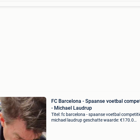
FC Barcelona - Spaanse voetbal compet
- Michael Laudrup
Titel: fc barcelona - spaanse voetbal competiti
michael laudrup geschatte waarde: €170.0
Belangrijk: winnende biedingen zijn exclusief 
koperbescherming + €3 adidas voetbalschoen
gesign