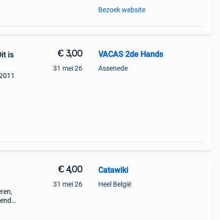
Bezoek website
€ 3,00
VACAS 2de Hands
t is
31 mei 26
Assenede
 2011
ard
maakt
€ 4,00
Catawiki
31 mei 26
Heel België
eren,
nende
 + €3