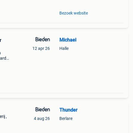
Bezoek website
Bieden
Michael
r
12 apr 26
Halle
m
aarde
e ve
Bieden
Thunder
ij ,
4 aug 26
Berlare