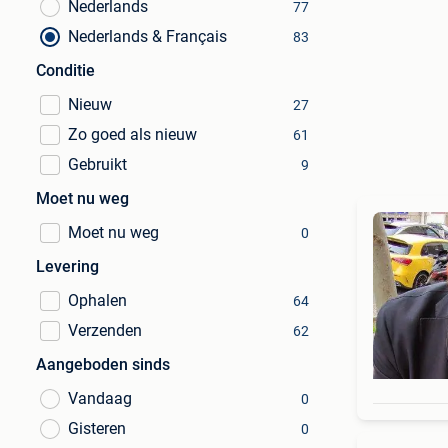
Nederlands
77
Nederlands & Français
83
Conditie
Nieuw
27
Zo goed als nieuw
61
Gebruikt
9
Moet nu weg
Moet nu weg
0
Levering
Ophalen
64
Verzenden
62
Aangeboden sinds
Vandaag
0
Gisteren
0