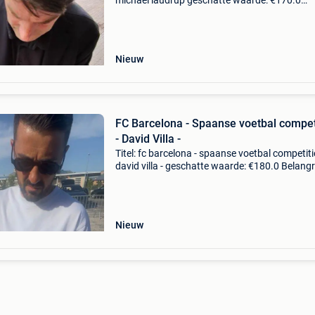
michael laudrup geschatte waarde: €170.0
Belangrijk: winnende biedingen zijn exclusief 
koperbescherming + €3 foto ondertekend doo
vo
Nieuw
FC Barcelona - Spaanse voetbal compet
- David Villa -
Titel: fc barcelona - spaanse voetbal competiti
david villa - geschatte waarde: €180.0 Belangri
winnende biedingen zijn exclusief 9%
koperbescherming + €3 het artikel zal verzon
wor
Nieuw