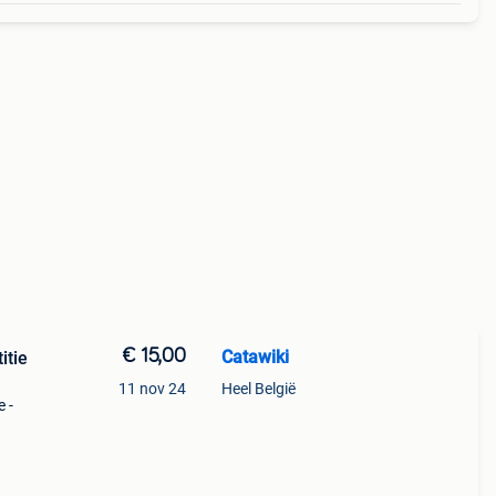
€ 15,00
Catawiki
itie
11 nov 24
Heel België
e -
9%