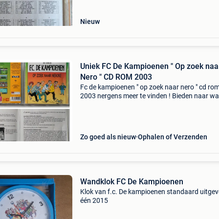
Nieuw
Uniek FC De Kampioenen " Op zoek naa
Nero " CD ROM 2003
Fc de kampioenen " op zoek naar nero " cd ro
2003 nergens meer te vinden ! Bieden naar w
aub . Realistische biedingen aub. Belachelijke
biedingen zich onthouden aub ophalen te hall
Zo goed als nieuw
Ophalen of Verzenden
Wandklok FC De Kampioenen
Klok van f.c. De kampioenen standaard uitgever
één 2015