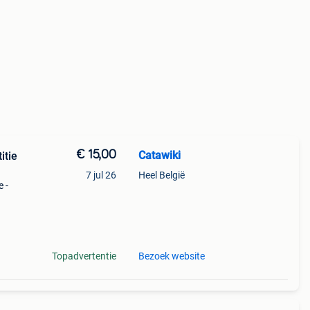
€ 15,00
Catawiki
itie
7 jul 26
Heel België
e -
9%
Topadvertentie
Bezoek website