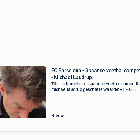
FC Barcelona - Spaanse voetbal compet
- Michael Laudrup
Titel: fc barcelona - spaanse voetbal competiti
michael laudrup geschatte waarde: €170.0
Belangrijk: winnende biedingen zijn exclusief 
koperbescherming + €3 adidas voetbalschoen
gesign
Nieuw