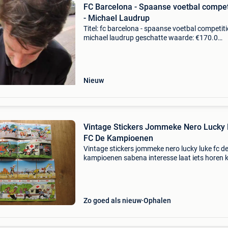
FC Barcelona - Spaanse voetbal compet
- Michael Laudrup
Titel: fc barcelona - spaanse voetbal competiti
michael laudrup geschatte waarde: €170.0
Belangrijk: winnende biedingen zijn exclusief 
koperbescherming + €3 foto ondertekend doo
vo
Nieuw
Vintage Stickers Jommeke Nero Lucky
FC De Kampioenen
Vintage stickers jommeke nero lucky luke fc d
kampioenen sabena interesse laat iets horen k
ook nog naar mijn andere zoekertjes
Zo goed als nieuw
Ophalen