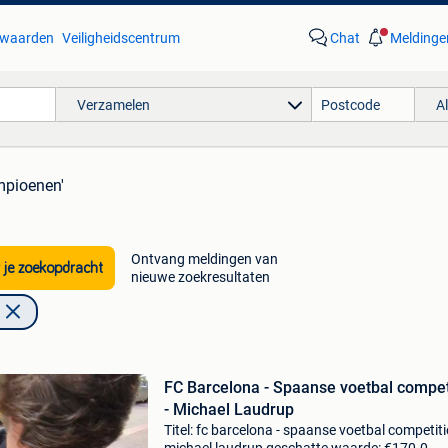
waarden
Veiligheidscentrum
Chat
Meldinge
Verzamelen
A
mpioenen'
Ontvang meldingen van
 je zoekopdracht
nieuwe zoekresultaten
FC Barcelona - Spaanse voetbal compet
- Michael Laudrup
Titel: fc barcelona - spaanse voetbal competiti