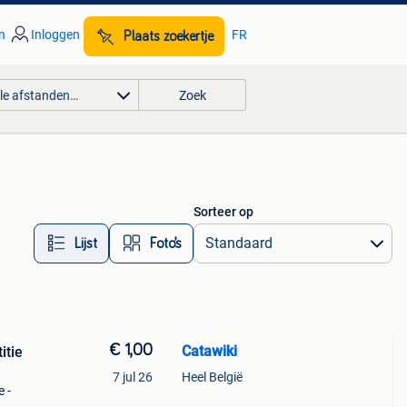
n
Inloggen
FR
Plaats zoekertje
lle afstanden…
Zoek
Sorteer op
Lijst
Foto’s
€ 1,00
Catawiki
itie
7 jul 26
Heel België
e -