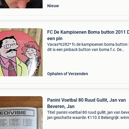
Nieuw
FC De Kampioenen Boma button 2011 Di
een pin
Vacas*6282* fc de kampioenen boma button
dit is een pinback button van boma f.c. De
kampioenen uit een spaaractie van de standa
uitgeverij uit 2011. Materiaal: de button is ge
van metaal
Ophalen of Verzenden
Panini Voetbal 80 Ruud Gullit, Jan van
Beveren, Jan
Titel: panini voetbal 80 ruud gullit, jan van bev
jan geschatte waarde: €110.0 Belangrijk: win
biedingen zijn exclusief 9% koperbescherming
panini – voetbal 80 – eredivisie 19