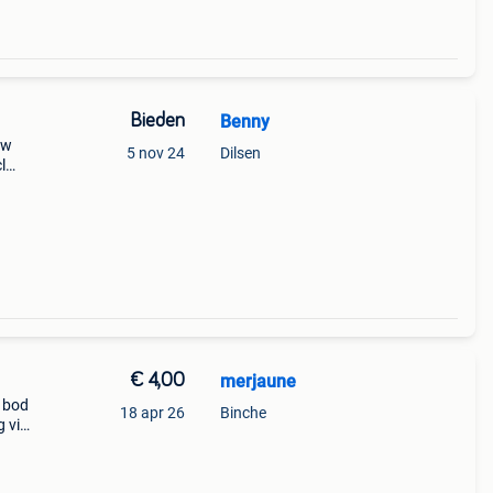
Bieden
Benny
uw
5 nov 24
Dilsen
l
45
€ 4,00
merjaune
s bod
18 apr 26
Binche
g via
voor