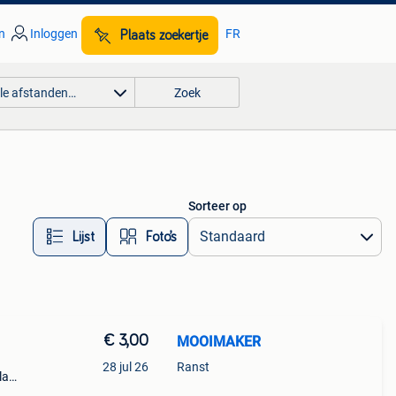
n
Inloggen
FR
Plaats zoekertje
lle afstanden…
Zoek
Sorteer op
Lijst
Foto’s
€ 3,00
MOOIMAKER
28 jul 26
Ranst
la