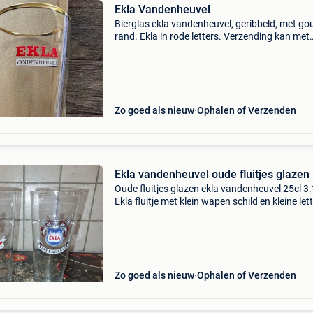
Ekla Vandenheuvel
Bierglas ekla vandenheuvel, geribbeld, met g
rand. Ekla in rode letters. Verzending kan met
mondial relay (vanaf 3,80 eur) of met bpost (
5,40 eur) naar een afhaalpunt of locker.
Zo goed als nieuw
Ophalen of Verzenden
Ekla vandenheuvel oude fluitjes glazen
Oude fluitjes glazen ekla vandenheuvel 25cl 3.
Ekla fluitje met klein wapen schild en kleine let
17cm hoog 3.2 Ekla fluitjes groter wapenschil
donker blauw dikke zwarte letters zie foto 17
hoo
Zo goed als nieuw
Ophalen of Verzenden