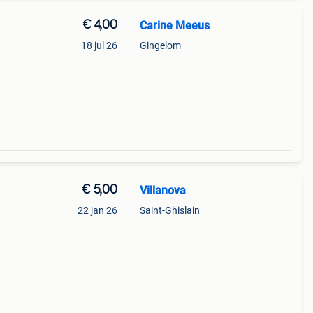
€ 4,00
Carine Meeus
18 jul 26
Gingelom
ndial
0 eur)
€ 5,00
Villanova
22 jan 26
Saint-Ghislain