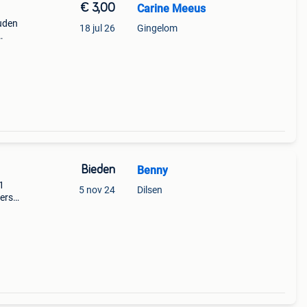
€ 3,00
Carine Meeus
ouden
18 jul 26
Gingelom
vanaf
Bieden
Benny
1
5 nov 24
Dilsen
ters
d
cm