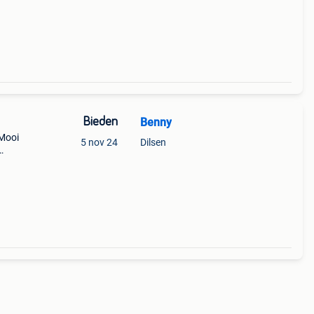
Bieden
Benny
 Mooi
5 nov 24
Dilsen
 Mooi
ering