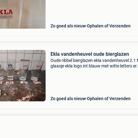
Zo goed als nieuw
Ophalen of Verzenden
Ekla vandenheuvel oude bierglazen
Oude ribbel bierglazen ekla vandenheuvel 2.1
glaasje ekla logo int blauw met witte letters er
onder maat aanduiding 25cl hoogte 14cm 2.2
glaasje met wapenschild ekla en zwarte belett
14
Zo goed als nieuw
Ophalen of Verzenden