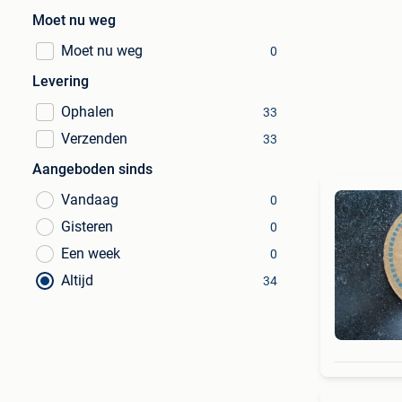
Moet nu weg
Moet nu weg
0
Levering
Ophalen
33
Verzenden
33
Aangeboden sinds
Vandaag
0
Gisteren
0
Een week
0
Altijd
34