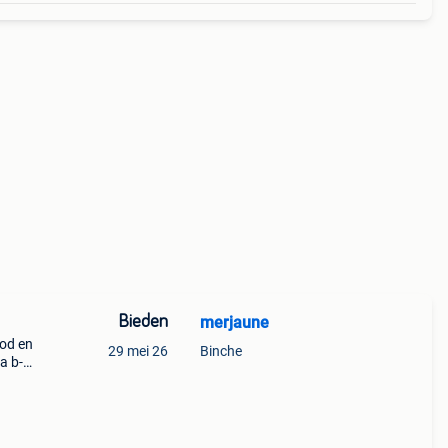
Bieden
merjaune
od en
29 mei 26
Binche
a b-
or de