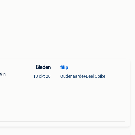
Bieden
filip
39;n
13 okt 20
Oudenaarde+Deel Ooike