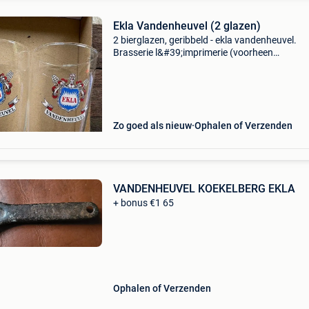
Ekla Vandenheuvel (2 glazen)
2 bierglazen, geribbeld - ekla vandenheuvel.
Brasserie l&#39;imprimerie (voorheen
vandenheuvel), ukkel. Verzending kan met mo
relay (vanaf 3,80 eur) of met bpost (vanaf 5,4
naar een afh
Zo goed als nieuw
Ophalen of Verzenden
VANDENHEUVEL KOEKELBERG EKLA
+ bonus €1 65
Ophalen of Verzenden