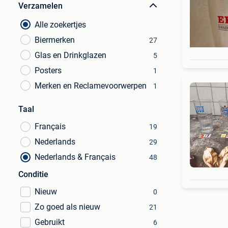
Verzamelen
Alle zoekertjes
Biermerken
27
Glas en Drinkglazen
5
Posters
1
Merken en Reclamevoorwerpen
1
Taal
Français
19
Nederlands
29
Nederlands & Français
48
Conditie
Nieuw
0
Zo goed als nieuw
21
Gebruikt
6