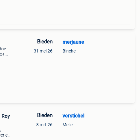
Bieden
merjaune
doe
31 mei 26
Binche
 ☺! ►
acking
Bieden
verstichel
n Roy
8 mrt 26
Melle
,
eries