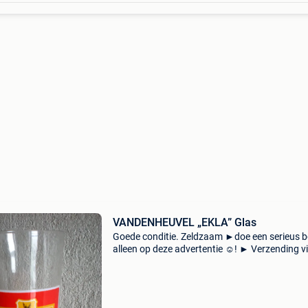
VANDENHEUVEL „EKLA” Glas
Goede conditie. Zeldzaam ►doe een serieus b
alleen op deze advertentie ☺! ► Verzending vi
post of mondial relay met tracking en risico vo
koper. Geen paypal!