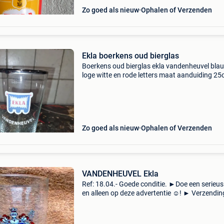
Zo goed als nieuw
Ophalen of Verzenden
Ekla boerkens oud bierglas
Boerkens oud bierglas ekla vandenheuvel bla
loge witte en rode letters maat aanduiding 25c
13cm hoogte bieden zonder verzendkosten d
Zo goed als nieuw
Ophalen of Verzenden
VANDENHEUVEL Ekla
Ref: 18.04.- Goede conditie. ►Doe een serieu
en alleen op deze advertentie ☺! ► Verzendin
b-post of mondial relay met tracking en risico 
de koper. Geen paypal!