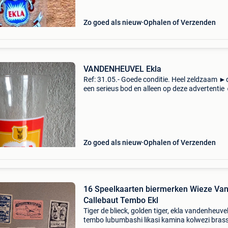
Zo goed als nieuw
Ophalen of Verzenden
VANDENHEUVEL Ekla
Ref: 31.05.- Goede conditie. Heel zeldzaam ►
een serieus bod en alleen op deze advertentie
Verzending via b-post of mondial relay met tr
en risico voor de koper. Geen paypal!
Zo goed als nieuw
Ophalen of Verzenden
16 Speelkaarten biermerken Wieze Va
Callebaut Tembo Ekl
Tiger de blieck, golden tiger, ekla vandenheuvel
tembo lubumbashi likasi kamina kolwezi brass