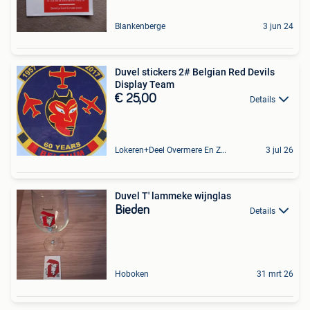
Blankenberge
3 jun 24
Duvel stickers 2# Belgian Red Devils
Display Team
€ 25,00
Details
Lokeren+Deel Overmere En Zele
3 jul 26
Duvel T' lammeke wijnglas
Bieden
Details
Hoboken
31 mrt 26