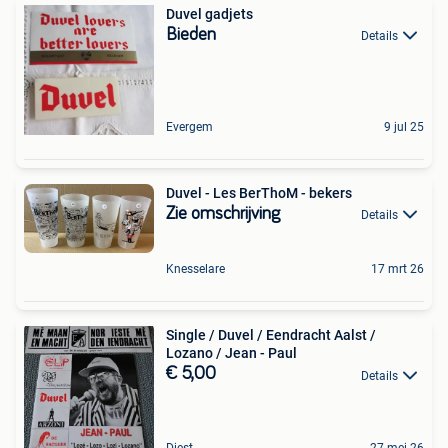
Duvel gadjets
Bieden
Details
Evergem
9 jul 25
Duvel - Les BerThoM - bekers
Zie omschrijving
Details
Knesselare
17 mrt 26
Single / Duvel / Eendracht Aalst /
Lozano / Jean - Paul
€ 5,00
Details