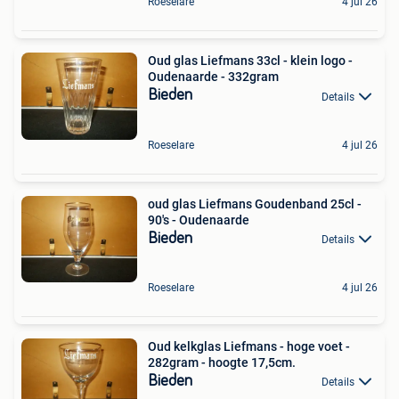
Roeselare
4 jul 26
Oud glas Liefmans 33cl - klein logo -
Oudenaarde - 332gram
Bieden
Details
Roeselare
4 jul 26
oud glas Liefmans Goudenband 25cl -
90's - Oudenaarde
Bieden
Details
Roeselare
4 jul 26
Oud kelkglas Liefmans - hoge voet -
282gram - hoogte 17,5cm.
Bieden
Details