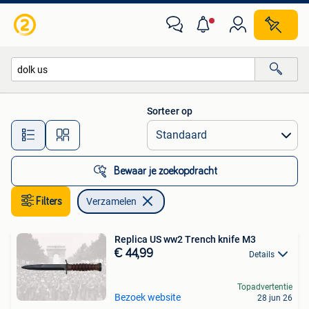
Verzamelen
Sorteer op
Alle afstanden…
Bewaar je zoekopdracht
Filters
Verzamelen
Replica US ww2 Trench knife M3
€ 44,99
Details
Topadvertentie
Bezoek website
28 jun 26