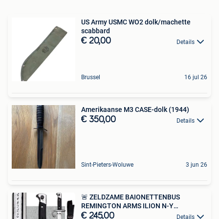
US Army USMC WO2 dolk/machette
scabbard
€ 20,00
Details
Brussel
16 jul 26
Amerikaanse M3 CASE-dolk (1944)
€ 350,00
Details
Sint-Pieters-Woluwe
3 jun 26
🚨 ZELDZAME BAIONETTENBUS
REMINGTON ARMS ILION N-Y
ORIGINEEL
€ 245,00
Details