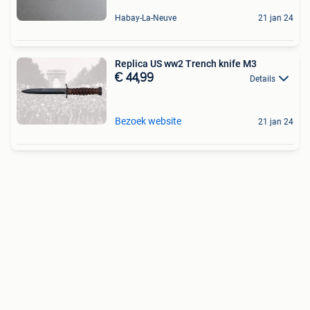
Habay-La-Neuve
21 jan 24
Replica US ww2 Trench knife M3
€ 44,99
Details
Bezoek website
21 jan 24