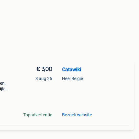
€ 3,00
Catawiki
3 aug 26
Heel België
ren,
jk:
rten
Topadvertentie
Bezoek website