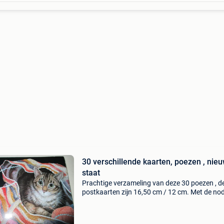
30 verschillende kaarten, poezen , nie
staat
Prachtige verzameling van deze 30 poezen , d
postkaarten zijn 16,50 cm / 12 cm. Met de no
uitleg erbij van hoe deze tot stand kwamen .af
halen in gentbrugge , kan ook verzonden wor
.naar ee