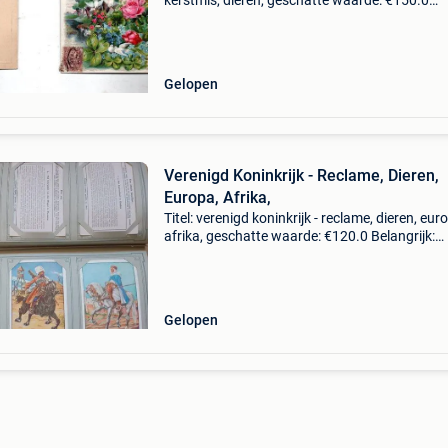
kerstmis, dieren, geschatte waarde: €150.0
Belangrijk: winnende biedingen zijn exclusief 
koperbescherming + €3 een verzameling
fantasiekaa
Gelopen
Verenigd Koninkrijk - Reclame, Dieren,
Europa, Afrika,
Titel: verenigd koninkrijk - reclame, dieren, eur
afrika, geschatte waarde: €120.0 Belangrijk:
winnende biedingen zijn exclusief 9%
koperbescherming + €3 liebig chromos album
kaarte
Gelopen