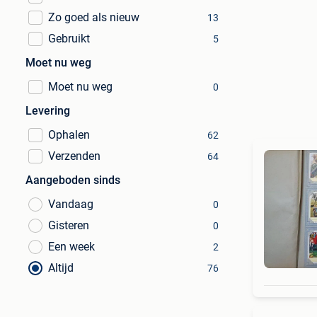
Zo goed als nieuw
13
Gebruikt
5
Moet nu weg
Moet nu weg
0
Levering
Ophalen
62
Verzenden
64
Aangeboden sinds
Vandaag
0
Gisteren
0
Een week
2
Altijd
76