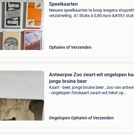
Speelkaarten
Nieuwe speelkaarten te koop wegens stopzet
verzameling. 41 Stuks à 0,80 euro &#39;t stuk
Gaat over: 3 mini kaartspelen boek tarotkaart
extra grote speelkaarten etui met 2 boeken ka
bo
Ophalen of Verzenden
Antwerpse Zoo zwart-wit ongelopen ka
jonge bruine beer
Kaart - beer, jonge bruine beer , zoo van antw
- ongelopen fotokaart zwart-wit tekst op
achterzijde = nederlands + frans / echte foto , 
vlg ai is de foto hoogstwaarschijnlijk gemaakt 
j
Ongelopen
Ophalen of Verzenden