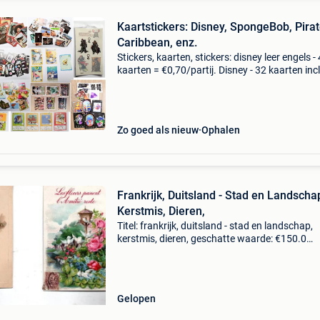
Kaartstickers: Disney, SpongeBob, Pirat
Caribbean, enz.
Stickers, kaarten, stickers: disney leer engels - 
kaarten = €0,70/partij. Disney - 32 kaarten inc
glimmende kaarten = 7 €/lot. Pirates of the
caribbean - panini-stickers van 0,50 tot
Zo goed als nieuw
Ophalen
Frankrijk, Duitsland - Stad en Landscha
Kerstmis, Dieren,
Titel: frankrijk, duitsland - stad en landschap,
kerstmis, dieren, geschatte waarde: €150.0
Belangrijk: winnende biedingen zijn exclusief 
koperbescherming + €3 een verzameling
fantasiekaa
Gelopen