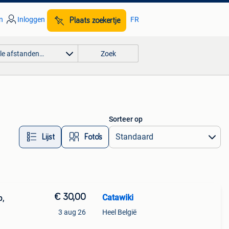
n
Inloggen
FR
Plaats zoekertje
lle afstanden…
Zoek
Sorteer op
Lijst
Foto’s
€ 30,00
Catawiki
p,
3 aug 26
Heel België