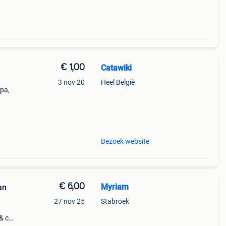
€ 1,00
Catawiki
3 nov 20
Heel België
opa,
s 300
Bezoek website
€ 6,00
Myriam
an
27 nov 25
Stabroek
& co -