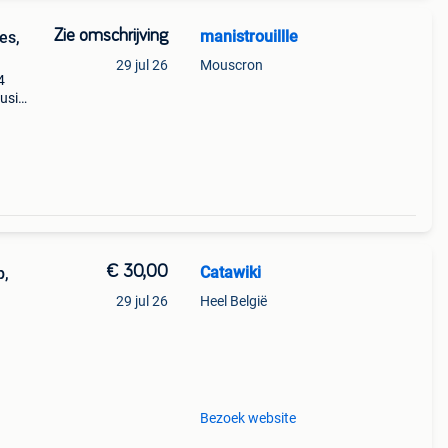
Zie omschrijving
manistrouillle
es,
29 jul 26
Mouscron
4
lusief
€ 30,00
Catawiki
p,
29 jul 26
Heel België
9%
Bezoek website