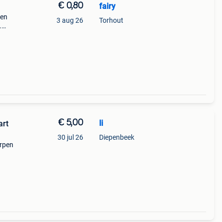
€ 0,80
fairy
ten
3 aug 26
Torhout
.
en 3
arten
€ 5,00
li
art
30 jul 26
Diepenbeek
erpen
f 35
in de