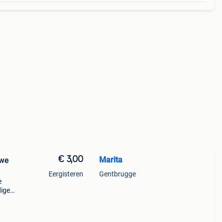
€ 3,00
Marita
uwe
Eergisteren
Gentbrugge
e
dige
 te
den