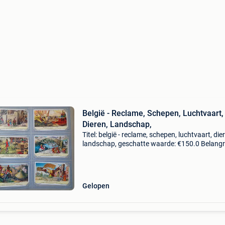
België - Reclame, Schepen, Luchtvaart,
Dieren, Landschap,
Titel: belgië - reclame, schepen, luchtvaart, die
landschap, geschatte waarde: €150.0 Belangri
winnende biedingen zijn exclusief 9%
koperbescherming + €3 liebig albums 300 kaa
zee
Gelopen