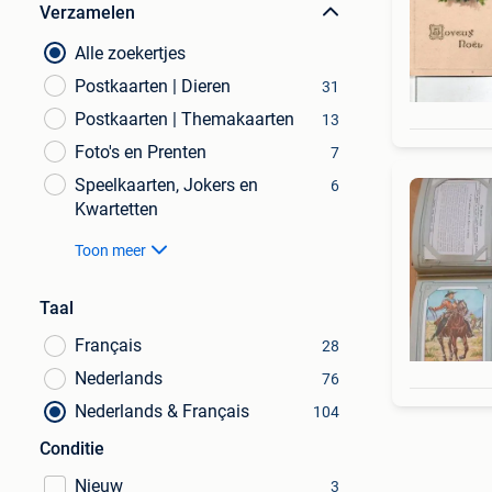
Verzamelen
Alle zoekertjes
Postkaarten | Dieren
31
Postkaarten | Themakaarten
13
Foto's en Prenten
7
Speelkaarten, Jokers en
6
Kwartetten
Toon meer
Taal
Français
28
Nederlands
76
Nederlands & Français
104
Conditie
Nieuw
3