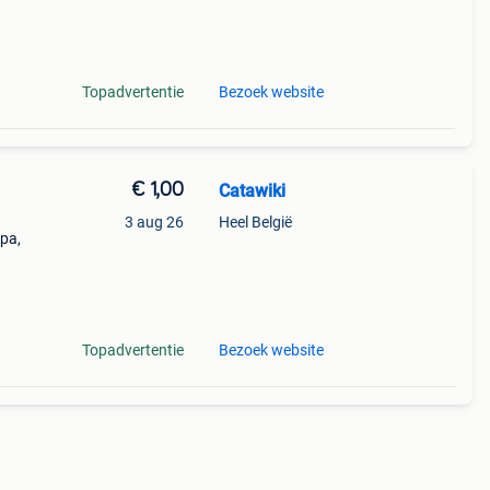
9%
Topadvertentie
Bezoek website
€ 1,00
Catawiki
3 aug 26
Heel België
opa,
s 300
Topadvertentie
Bezoek website