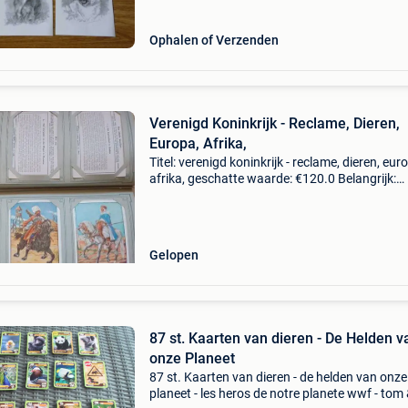
Ophalen of Verzenden
Verenigd Koninkrijk - Reclame, Dieren,
Europa, Afrika,
Titel: verenigd koninkrijk - reclame, dieren, eur
afrika, geschatte waarde: €120.0 Belangrijk:
winnende biedingen zijn exclusief 9%
koperbescherming + €3 liebig chromos album
kaarte
Gelopen
87 st. Kaarten van dieren - De Helden v
onze Planeet
87 st. Kaarten van dieren - de helden van onze
planeet - les heros de notre planete wwf - tom 