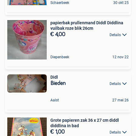
Schaerbeek
30 okt 25
papierbak prullenmand Diddl Diddlina
vuilbak roze blik 26cm
€ 4,00
Details
Diepenbeek
12 nov 22
Didl
Bieden
Details
Aalst
27 mei 26
Grote papieren zak 36 x 27 cm diddl
diddlina in bad
€ 1,00
Details