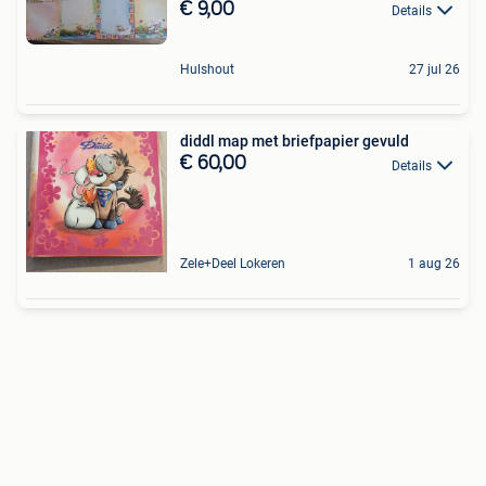
€ 9,00
Details
Hulshout
27 jul 26
diddl map met briefpapier gevuld
€ 60,00
Details
Zele+Deel Lokeren
1 aug 26