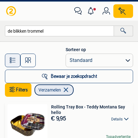
Verzamelen
Sorteer op
Alle afstanden…
Bewaar je zoekopdracht
Filters
Verzamelen
Rolling Tray Box - Teddy Montana Say
hello
€ 9,95
Details
Topadvertentie