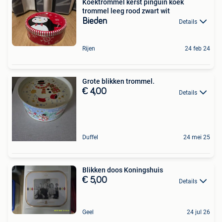
Koektrommel kerst pinguïn koek
trommel leeg rood zwart wit
Bieden
Details
Rijen
24 feb 24
Grote blikken trommel.
€ 4,00
Details
Duffel
24 mei 25
Blikken doos Koningshuis
€ 5,00
Details
Geel
24 jul 26