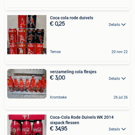
Coca cola rode duivels
€ 0,25
Details
Temse
20 nov 22
verzameling cola flesjes
€ 3,00
Details
Krombeke
26 jul 26
Coca-Cola Rode Duivels WK 2014
sixpack flessen
€ 34,95
Details