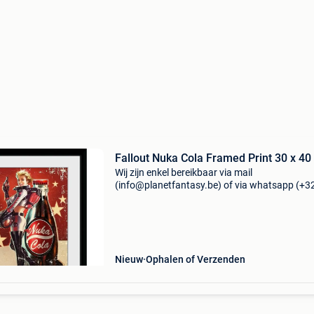
Fallout Nuka Cola Framed Print 30 x 40
Wij zijn enkel bereikbaar via mail
(info@planetfantasy.be) of via whatsapp (+3
288 08 80). Vragen? Aarzel niet om ons te
contacteren! ------------------------------------------ Fall
nuka cola fr
Nieuw
Ophalen of Verzenden