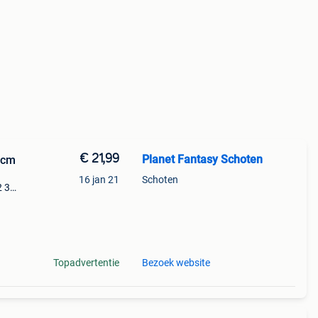
€ 21,99
Planet Fantasy Schoten
 cm
16 jan 21
Schoten
2 3
out
Topadvertentie
Bezoek website