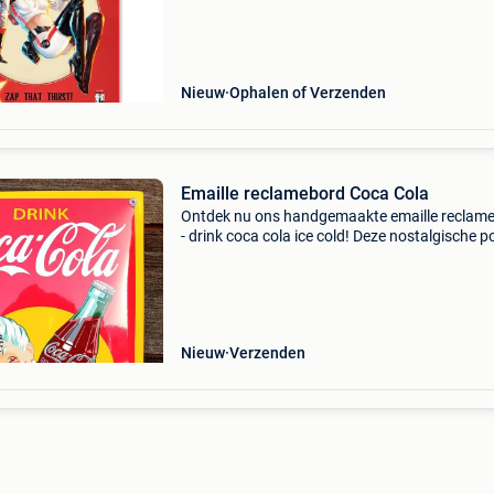
contacteren! ------------------------------------------ Fall
nuka cola po
Nieuw
Ophalen of Verzenden
Emaille reclamebord Coca Cola
Ontdek nu ons handgemaakte emaille reclam
- drink coca cola ice cold! Deze nostalgische p
is opnieuw uitgebracht op emaille en straalt
vakmanschap uit met zijn traditionele
productietechniek
Nieuw
Verzenden