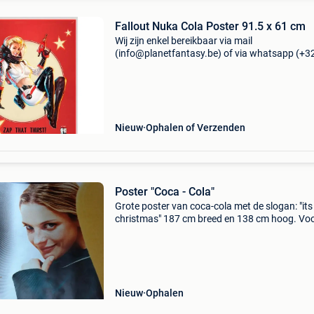
Fallout Nuka Cola Poster 91.5 x 61 cm
Wij zijn enkel bereikbaar via mail
(info@planetfantasy.be) of via whatsapp (+3
288 08 80). Vragen? Aarzel niet om ons te
contacteren! ------------------------------------------ Fall
nuka cola po
Nieuw
Ophalen of Verzenden
Poster "Coca - Cola"
Grote poster van coca-cola met de slogan: "its
christmas" 187 cm breed en 138 cm hoog. Voo
achter zijde zijn verschillend zie foto&#39;s po
is nu los opgerold en zonder plooien.
Nieuw
Ophalen