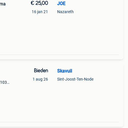
€ 25,00
JOE
ima
16 jan 21
Nazareth
Bieden
Skavuil
1 aug 26
Sint-Joost-Ten-Node
 103
en met