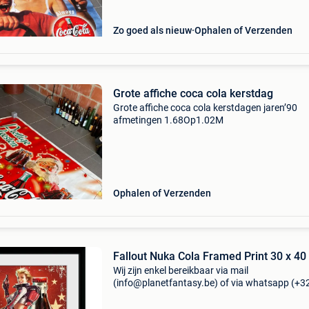
Zo goed als nieuw
Ophalen of Verzenden
Grote affiche coca cola kerstdag
Grote affiche coca cola kerstdagen jaren’90
afmetingen 1.68Op1.02M
Ophalen of Verzenden
Fallout Nuka Cola Framed Print 30 x 40
Wij zijn enkel bereikbaar via mail
(info@planetfantasy.be) of via whatsapp (+3
288 08 80). Vragen? Aarzel niet om ons te
contacteren! ------------------------------------------ Fall