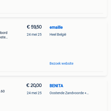
€ 59,50
emaille
ebord
24 mei 25
Heel België
oster
Bezoek website
€ 20,00
BENITA
1.60
24 mei 25
Oostende Zandvoorde +Oostende