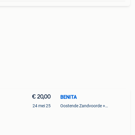
€ 20,00
BENITA
24 mei 25
Oostende Zandvoorde +Oostende