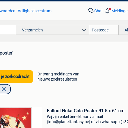
waarden
Veiligheidscentrum
Chat
Meldinge
Verzamelen
A
poster'
Ontvang meldingen van
 je zoekopdracht
nieuwe zoekresultaten
Fallout Nuka Cola Poster 91.5 x 61 cm
Wij zijn enkel bereikbaar via mail
(info@planetfantasy.be) of via whatsapp (+3
288 08 80). Vragen? Aarzel niet om ons te