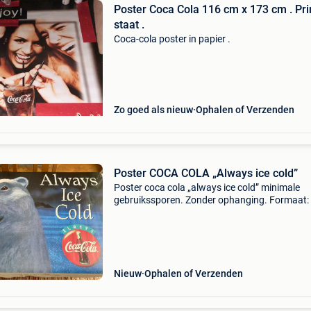
Poster Coca Cola 116 cm x 173 cm . Pr
staat .
Coca-cola poster in papier .
Zo goed als nieuw
Ophalen of Verzenden
Poster COCA COLA „Always ice cold”
Poster coca cola „always ice cold” minimale
gebruikssporen. Zonder ophanging. Formaat:
cm x 170 cm. Ophalen te geraardsbergen of
brussel (kruidtuin) kan ook opgestuurd word
bpost. Verzending
Nieuw
Ophalen of Verzenden