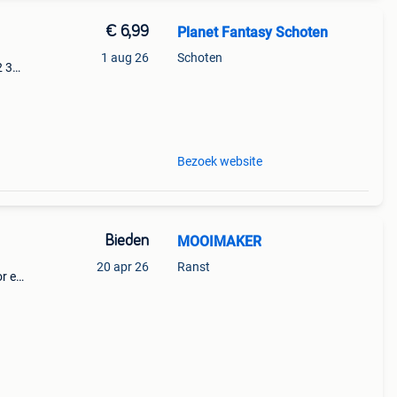
€ 6,99
Planet Fantasy Schoten
1 aug 26
Schoten
2 3
out
Bezoek website
Bieden
MOOIMAKER
20 apr 26
Ranst
r en
ster