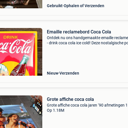
Gebruikt
Ophalen of Verzenden
Emaille reclamebord Coca Cola
Ontdek nu ons handgemaakte emaille reclam
- drink coca cola ice cold! Deze nostalgische p
is opnieuw uitgebracht op emaille en straalt
vakmanschap uit met zijn traditionele
productietechniek
Nieuw
Verzenden
Grote affiche coca cola
Grote affiche coca cola jaren ‘90 afmetingen 
Op 1.18M