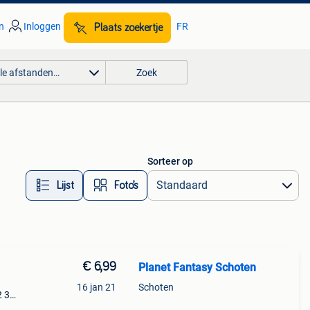
n
Inloggen
FR
Plaats zoekertje
lle afstanden…
Zoek
Sorteer op
Lijst
Foto’s
€ 6,99
Planet Fantasy Schoten
16 jan 21
Schoten
2 3