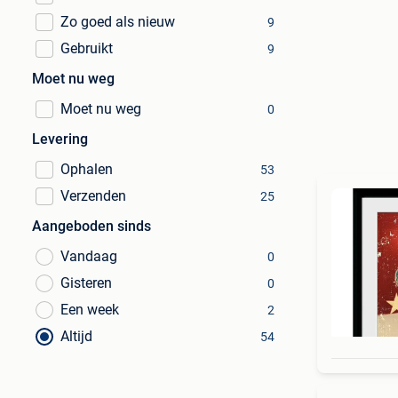
Zo goed als nieuw
9
Gebruikt
9
Moet nu weg
Moet nu weg
0
Levering
Ophalen
53
Verzenden
25
Aangeboden sinds
Vandaag
0
Gisteren
0
Een week
2
Altijd
54