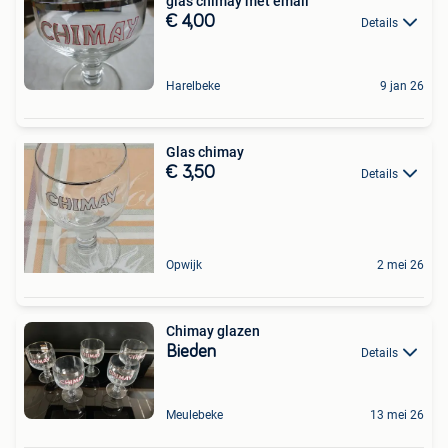
glas chimay met email
€ 4,00
Details
Harelbeke
9 jan 26
Glas chimay
€ 3,50
Details
Opwijk
2 mei 26
Chimay glazen
Bieden
Details
Meulebeke
13 mei 26