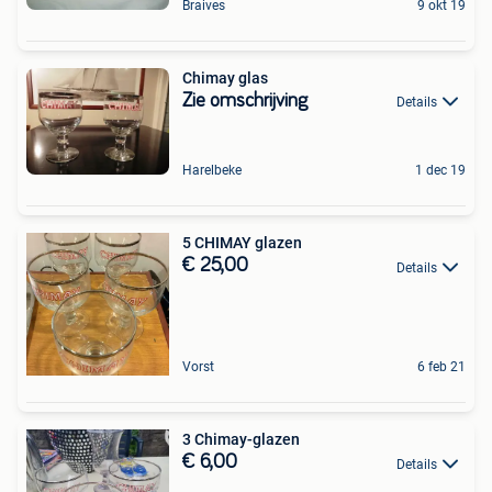
Braives
9 okt 19
Chimay glas
Zie omschrijving
Details
Harelbeke
1 dec 19
5 CHIMAY glazen
€ 25,00
Details
Vorst
6 feb 21
3 Chimay-glazen
€ 6,00
Details