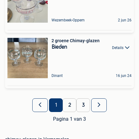
Wezembeek-Oppem
2 jun 26
2 groene Chimay-glazen
Bieden
Details
Dinant
16 jun 24
1
2
3
Pagina 1 van 3