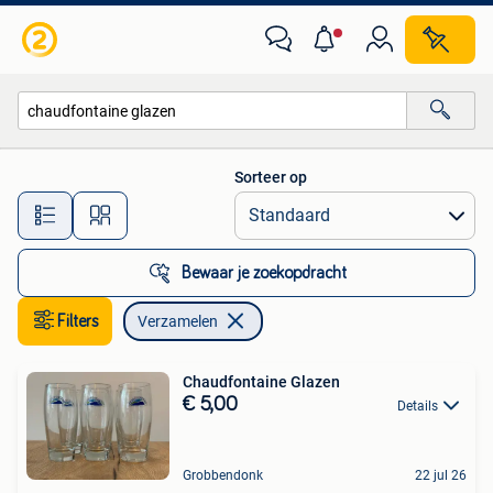
Verzamelen
Sorteer op
Alle afstanden…
Bewaar je zoekopdracht
Filters
Verzamelen
Chaudfontaine Glazen
€ 5,00
Details
Grobbendonk
22 jul 26