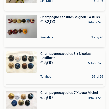
Sint-Kruis
25 jul 26
Champagne capsules Mignon 14 stuks
€ 32,00
Details
Roeselare
3 aug 26
Champagnecapsules 8 x Nicolas
Feuillatte
€ 5,00
Details
Turnhout
26 jul 26
Champagnecapsules 7 X José Michel
€ 5,00
Details