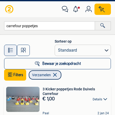
Verzamelen
Sorteer op
Alle afstanden…
Bewaar je zoekopdracht
Filters
Verzamelen
3 Kicker poppetjes Rode Duivels
Carrefour
€ 1,00
Details
Paal
2 jan 24