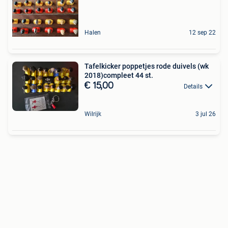
Halen
12 sep 22
Tafelkicker poppetjes rode duivels (wk
2018)compleet 44 st.
€ 15,00
Details
Wilrijk
3 jul 26