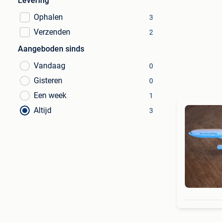
Levering
Ophalen
3
Verzenden
2
Aangeboden sinds
Vandaag
0
Gisteren
0
Een week
1
Altijd
3