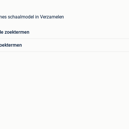
lines schaalmodel in Verzamelen
de zoektermen
zoektermen