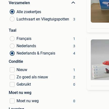
Verzamelen
Alle zoekertjes
Luchtvaart en Vliegtuigspotten
3
Taal
Français
1
Nederlands
3
Nederlands & Français
4
Conditie
Nieuw
1
Zo goed als nieuw
2
Gebruikt
0
Moet nu weg
Moet nu weg
0