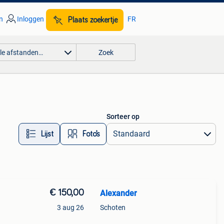
n
Inloggen
FR
Plaats zoekertje
lle afstanden…
Zoek
Sorteer op
Lijst
Foto’s
€ 150,00
Alexander
3 aug 26
Schoten