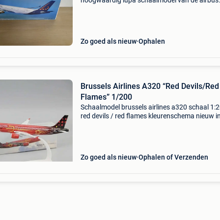
hoogwaardig lupa schaalmodel van de airbus
a330-300 in de iconische historische kleurstell
(livery) van brussels airlines. Nog in originele
verpakking, ro
Zo goed als nieuw
Ophalen
Brussels Airlines A320 “Red Devils/Red
Flames” 1/200
Schaalmodel brussels airlines a320 schaal 1:
red devils / red flames kleurenschema nieuw i
ongeopende verpakking
Zo goed als nieuw
Ophalen of Verzenden