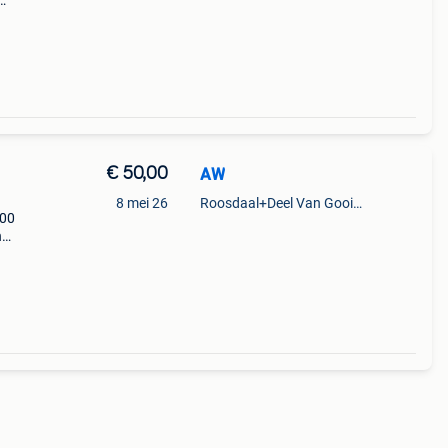
ing
€ 50,00
AW
8 mei 26
Roosdaal+Deel Van Gooik En Sint-Kwintens-Lennik
200
n