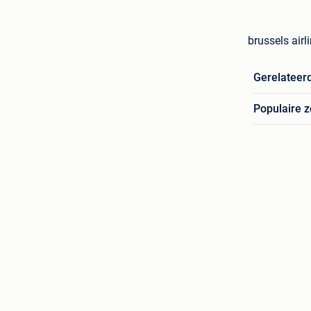
brussels air
Gerelateer
Populaire 