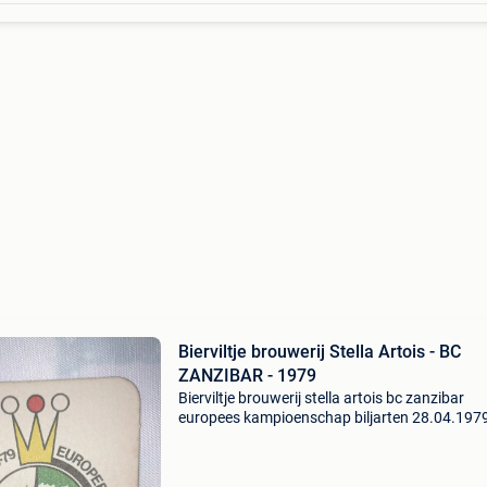
Bierviltje brouwerij Stella Artois - BC
ZANZIBAR - 1979
Bierviltje brouwerij stella artois bc zanzibar
europees kampioenschap biljarten 28.04.1979
5.05.1979 Zaal artois leuven