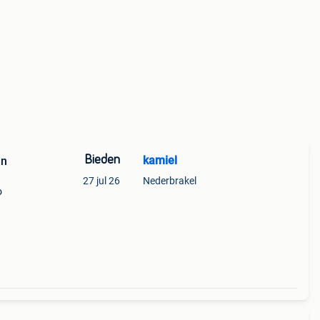
Bieden
kamiel
en
27 jul 26
Nederbrakel
o