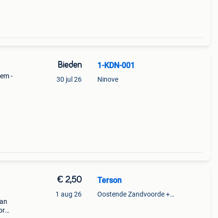
Bieden
1-KDN-001
nem -
30 jul 26
Ninove
€ 2,50
Terson
1 aug 26
Oostende Zandvoorde +Oostende
van
or