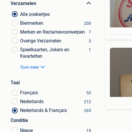
Verzamelen
Alle zoekertjes
Biermerken
200
Merken en Reclamevoorwerpen
7
Overige Verzamelen
3
Speelkaarten, Jokers en
1
Kwartetten
Toon meer
Taal
Français
53
Nederlands
212
Nederlands & Français
265
Conditie
Nieuw
15