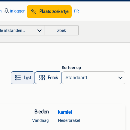
n
Inloggen
FR
Plaats zoekertje
lle afstanden…
Zoek
Sorteer op
Lijst
Foto’s
Bieden
kamiel
Vandaag
Nederbrakel