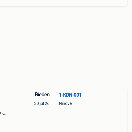
Bieden
1-KDN-001
30 jul 26
Ninove
 -