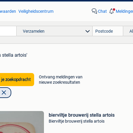
waarden
Veiligheidscentrum
Chat
Meldinge
Verzamelen
A
s stella artois'
Ontvang meldingen van
 je zoekopdracht
nieuwe zoekresultaten
bierviltje brouwerij stella artois
Bierviltje brouwerij stella artois