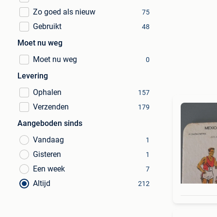
Zo goed als nieuw
75
Gebruikt
48
Moet nu weg
Moet nu weg
0
Levering
Ophalen
157
Verzenden
179
Aangeboden sinds
Vandaag
1
Gisteren
1
Een week
7
Altijd
212