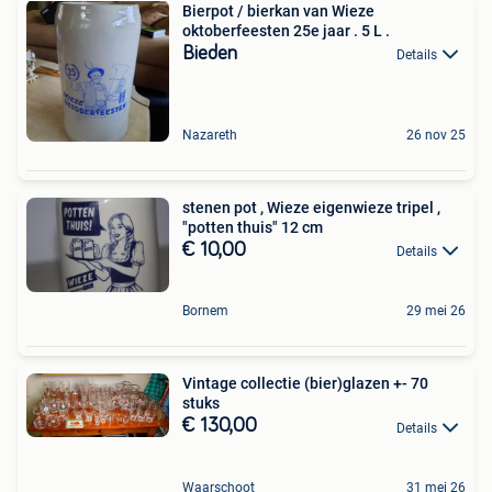
Bierpot / bierkan van Wieze
oktoberfeesten 25e jaar . 5 L .
Bieden
Details
Nazareth
26 nov 25
stenen pot , Wieze eigenwieze tripel ,
"potten thuis" 12 cm
€ 10,00
Details
Bornem
29 mei 26
Vintage collectie (bier)glazen +- 70
stuks
€ 130,00
Details
Waarschoot
31 mei 26