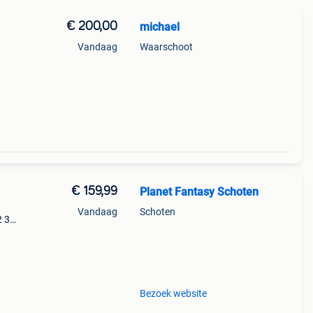
€ 200,00
michael
Vandaag
Waarschoot
verij
€ 159,99
Planet Fantasy Schoten
Vandaag
Schoten
2 3
je lego
Bezoek website