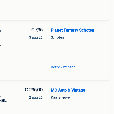
€ 7,95
Planet Fantasy Schoten
a
3 aug 26
Schoten
2 3
e
Bezoek website
€ 295,00
MC Auto & Vintage
al
2 aug 26
Kaatsheuvel
 van
oor