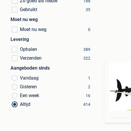
Zo goed als nieuw
188
Gebruikt
35
Moet nu weg
Moet nu weg
0
Levering
Ophalen
389
Verzenden
322
Aangeboden sinds
Vandaag
1
Gisteren
2
Een week
16
Altijd
414