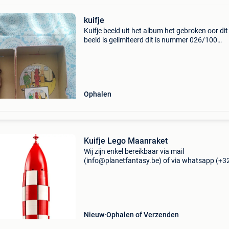
kuifje
Kuifje beeld uit het album het gebroken oor dit
beeld is gelimiteerd dit is nummer 026/100
exemplaren is uitgebracht door de duitse uitge
carlsen met bijhorende doos en sertificaat kan
opgehaald
Ophalen
Kuifje Lego Maanraket
Wij zijn enkel bereikbaar via mail
(info@planetfantasy.be) of via whatsapp (+3
288 08 80). Vragen? Aarzel niet om ons te
contacteren! ------------------------------------------ Kuif
maanrake
Nieuw
Ophalen of Verzenden