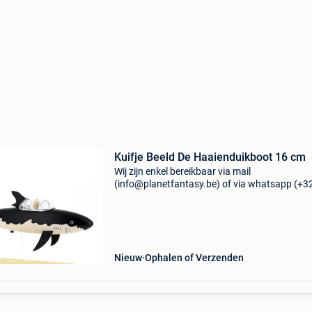
Kuifje Beeld De Haaienduikboot 16 cm
Wij zijn enkel bereikbaar via mail
(info@planetfantasy.be) of via whatsapp (+3
288 08 80). Vragen? Aarzel niet om ons te
contacteren! ------------------------------------------ Kuifj
beeld de haai
Nieuw
Ophalen of Verzenden