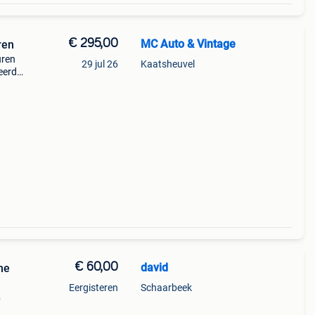
€ 295,00
MC Auto & Vintage
ren
uren
29 jul 26
Kaatsheuvel
leerde
ber
€ 60,00
david
he
Eergisteren
Schaarbeek
p