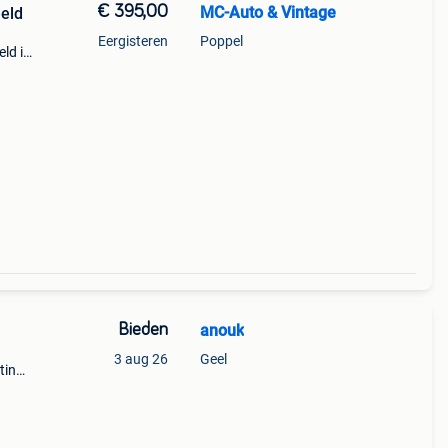
€ 395,00
MC-Auto & Vintage
eeld
Eergisteren
Poppel
eld is
k en
Bieden
anouk
3 aug 26
Geel
tin