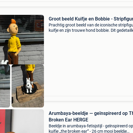
Groot beeld Kuifje en Bobbie - Stripfigu
Prachtig groot beeld van de iconische stripfig
kuifje en zijn trouwe hond bobbie. Dit gedetail
beeld is een echte blikvanger voor elke liefheb
van kuifje of stripboeken. Het is gemaakt va
Arumbaya-beeldje — geïnspireerd op T
Broken Ear HERGE
Beeldje in arumbaya-fetisjstijl - geïnspireerd o
kuifje „the broken ear” - 26 cm mooi beeldje