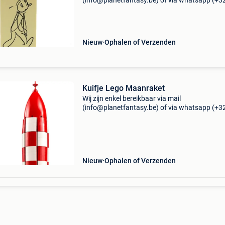
(info@planetfantasy.be) of via whatsapp (+3
288 08 80). Vragen? Aarzel niet om ons te
contacteren! ------------------------------------------ Kuifj
metalen beeld
Nieuw
Ophalen of Verzenden
Kuifje Lego Maanraket
Wij zijn enkel bereikbaar via mail
(info@planetfantasy.be) of via whatsapp (+3
288 08 80). Vragen? Aarzel niet om ons te
contacteren! ------------------------------------------ Kuif
maanrake
Nieuw
Ophalen of Verzenden