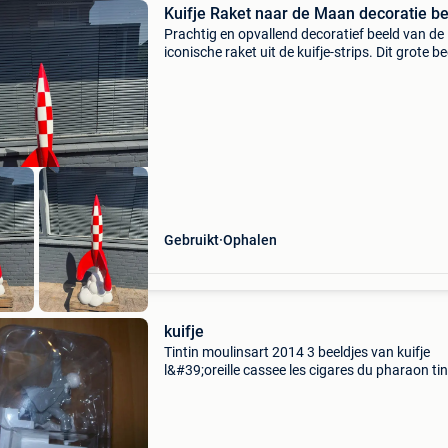
Kuifje Raket naar de Maan decoratie b
Prachtig en opvallend decoratief beeld van de
iconische raket uit de kuifje-strips. Dit grote be
rood en wit geblokt, staat op een wolk van roo
is een echte blikvanger voor zowel binnen als
Gebruikt
Ophalen
kuifje
Tintin moulinsart 2014 3 beeldjes van kuifje
l&#39;oreille cassee les cigares du pharaon tin
au congo ook apart