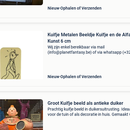
Nieuw
Ophalen of Verzenden
Kuifje Metalen Beeldje Kuifje en de Alf
Kunst 6 cm
Wij zijn enkel bereikbaar via mail
(info@planetfantasy.be) of via whatsapp (+3
288 08 80). Vragen? Aarzel niet om ons te
contacteren! ------------------------------------------ Kuifj
metalen beeld
Nieuw
Ophalen of Verzenden
Groot Kuifje beeld als antieke duiker
Prachtig kuifje beeld in duikersuitrusting. Idea
voor de tuin of als decoratie in huis. Gemaakt
kunststof en in goede staat. Een must-have v
elke kuifje-fan! Groot formaat 85 cm