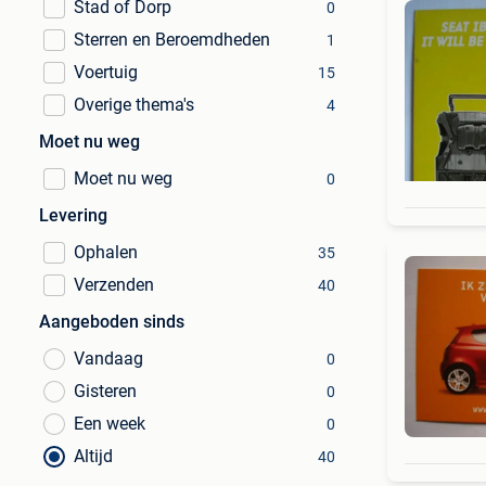
Stad of Dorp
0
Sterren en Beroemdheden
1
Voertuig
15
Overige thema's
4
Moet nu weg
Moet nu weg
0
Levering
Ophalen
35
Verzenden
40
Aangeboden sinds
Vandaag
0
Gisteren
0
Een week
0
Altijd
40