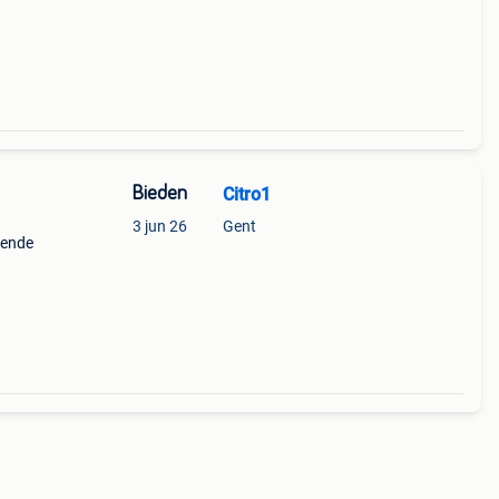
Bieden
Citro1
3 jun 26
Gent
kende