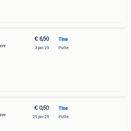
€ 6,50
Tine
gave
3 jan 25
Putte
€ 0,50
Tine
gave
25 jan 25
Putte