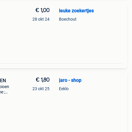
€ 1,00
leuke zoekertjes
28 okt 24
Boechout
€ 1,80
jaro - shop
TEN
mpioen
23 okt 25
Eeklo
e ;