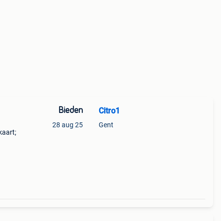
Bieden
Citro1
28 aug 25
Gent
kaart;