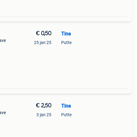
€ 0,50
Tine
gave
25 jan 25
Putte
€ 2,50
Tine
gave
3 jan 25
Putte