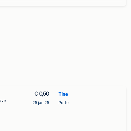
€ 0,50
Tine
gave
25 jan 25
Putte