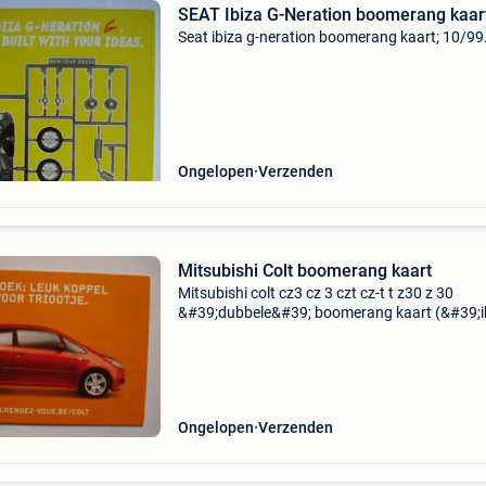
SEAT Ibiza G-Neration boomerang kaar
Seat ibiza g-neration boomerang kaart; 10/99
Ongelopen
Verzenden
Mitsubishi Colt boomerang kaart
Mitsubishi colt cz3 cz 3 czt cz-t t z30 z 30
&#39;dubbele&#39; boomerang kaart (&#39;i
zoek leuk koppel voor triootje&#39;); 02/05.
Ongelopen
Verzenden