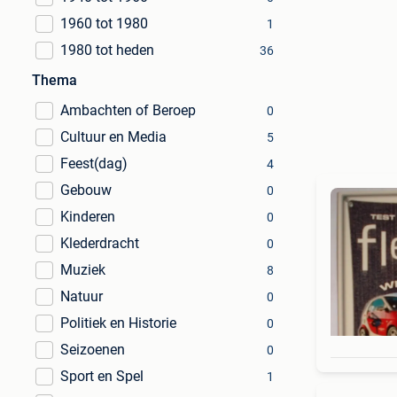
1960 tot 1980
1
1980 tot heden
36
Thema
Ambachten of Beroep
0
Cultuur en Media
5
Feest(dag)
4
Gebouw
0
Kinderen
0
Klederdracht
0
Muziek
8
Natuur
0
Politiek en Historie
0
Seizoenen
0
Sport en Spel
1