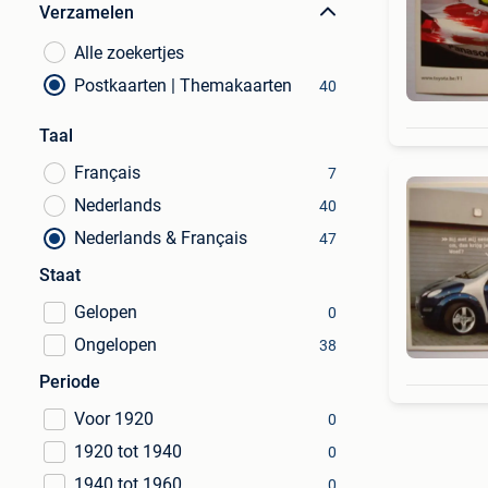
Verzamelen
Alle zoekertjes
Postkaarten | Themakaarten
40
Taal
Français
7
Nederlands
40
Nederlands & Français
47
Staat
Gelopen
0
Ongelopen
38
Periode
Voor 1920
0
1920 tot 1940
0
1940 tot 1960
0