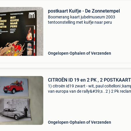
postkaart Kuifje - De Zonnetempel
Boomerang kaart jubelmuseum 2003
tentoonstelling met kuifje naar peru
Ongelopen
Ophalen of Verzenden
CITROËN ID 19 en 2 PK , 2 POSTKAAR
1) citroën id19 zwart - wit, paul coltelloni ;ka
van europa van de rally&#39;s . 2 ) 2 Pk reclam
pay & go reeks boomerang prijs voor de twee
verzenden 1,60 e
Ongelopen
Ophalen of Verzenden