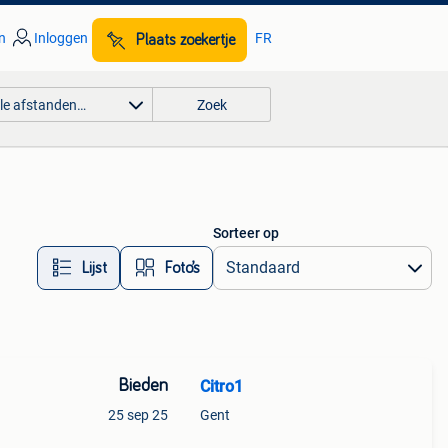
n
Inloggen
FR
Plaats zoekertje
lle afstanden…
Zoek
Sorteer op
Lijst
Foto’s
Bieden
Citro1
25 sep 25
Gent