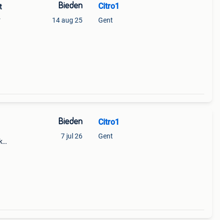
Bieden
Citro1
t
.
14 aug 25
Gent
Bieden
Citro1
7 jul 26
Gent
k