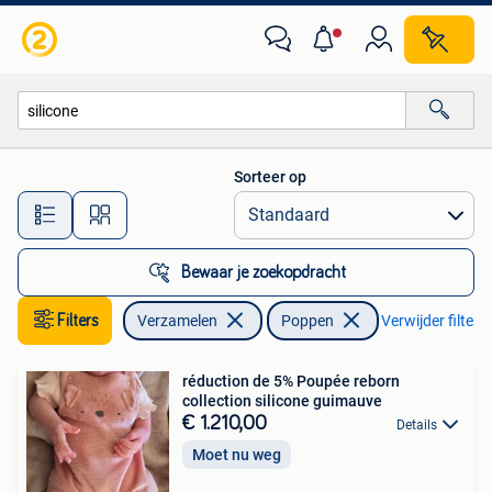
Poppen
Sorteer op
Alle afstanden…
Bewaar je zoekopdracht
Filters
Verzamelen
Poppen
Verwijder filters
réduction de 5% Poupée reborn
collection silicone guimauve
€ 1.210,00
Details
Moet nu weg