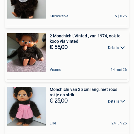
Klemskerke
5 jul 26
2 Monchichi, Vinted , van 1974, ook te
koop via vinted
€ 55,00
Details
Veurne
14 mei 26
Monchichi van 35 cm lang, met roos
rokje en strik
€ 25,00
Details
Lille
24 jun 26