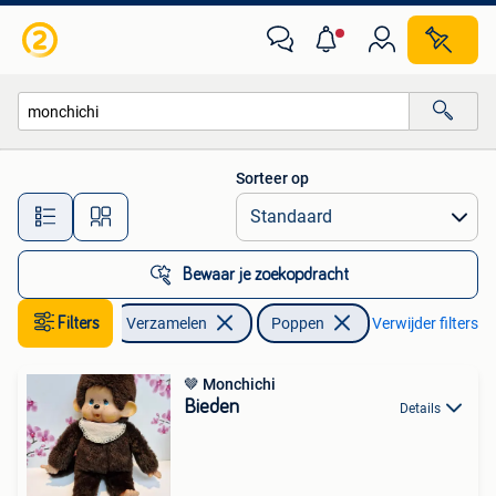
Poppen
Sorteer op
Alle afstanden…
Bewaar je zoekopdracht
Filters
Verzamelen
Poppen
Verwijder filters
🤎 Monchichi
Bieden
Details