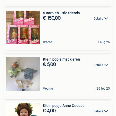
5 Barbie’s little friends
€ 150,00
Details
Brecht
1 aug 26
Klein popje met kleren
€ 5,00
Details
Veurne
26 feb 25
Klein popje Anne Geddes.
€ 4,00
Details