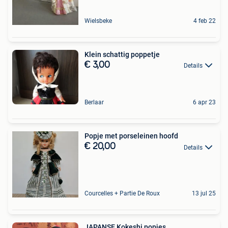
Wielsbeke
4 feb 22
Klein schattig poppetje
€ 3,00
Details
Berlaar
6 apr 23
Popje met porseleinen hoofd
€ 20,00
Details
Courcelles + Partie De Roux
13 jul 25
JAPANSE Kokeshi popjes