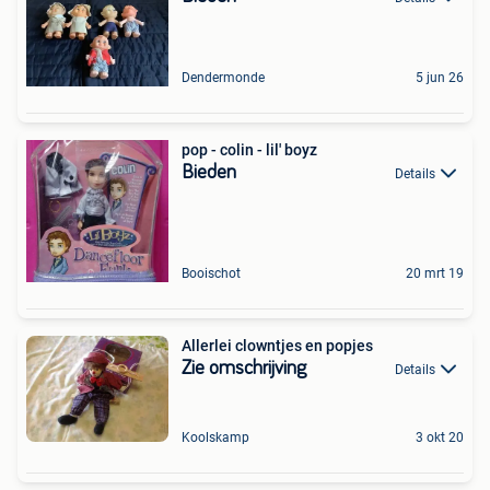
Dendermonde
5 jun 26
pop - colin - lil' boyz
Bieden
Details
Booischot
20 mrt 19
Allerlei clowntjes en popjes
Zie omschrijving
Details
Koolskamp
3 okt 20