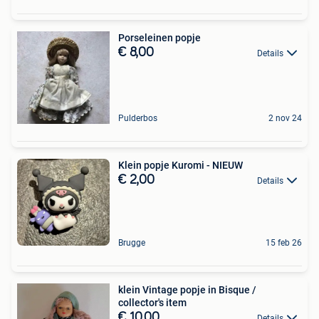
Porseleinen popje
€ 8,00
Details
Pulderbos
2 nov 24
Klein popje Kuromi - NIEUW
€ 2,00
Details
Brugge
15 feb 26
klein Vintage popje in Bisque /
collector's item
€ 10,00
Details