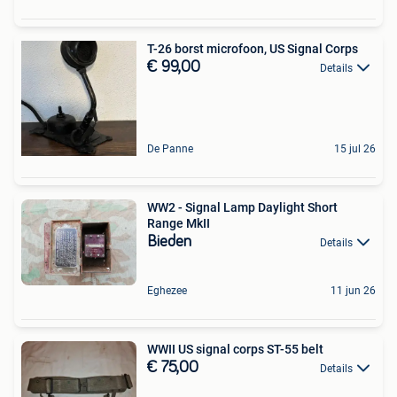
T-26 borst microfoon, US Signal Corps
€ 99,00
Details
De Panne
15 jul 26
WW2 - Signal Lamp Daylight Short
Range MkII
Bieden
Details
Eghezee
11 jun 26
WWII US signal corps ST-55 belt
€ 75,00
Details