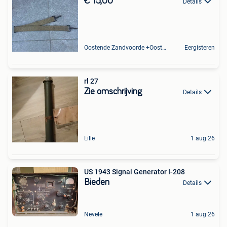
€ 15,00
Details
Oostende Zandvoorde +Oostende
Eergisteren
rl 27
Zie omschrijving
Details
Lille
1 aug 26
US 1943 Signal Generator I-208
Bieden
Details
Nevele
1 aug 26