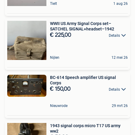
Tielt
1 aug 26
WWII US Army Signal Corps set–
SATCHEL SIGNAL+headset–1942
€ 225,00
Details
Nijlen
12 mei 26
BC-614 Speech amplifier US signal
Corps
€ 150,00
Details
Nieuwrode
29 mrt 26
1943 signal corps micro T17 US army
ww2