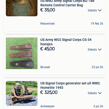
US WW2 Army Signal Corps BG-186
Remote Control Carrier Bag
€ 35,00
Details
Nieuwrode
19 feb 26
US Army WO2 Signal Corps CS-34
hoesjes
€ 45,00
Details
Brussel
25 jul 26
US Signal Corps generator set uit WW2.
Homelite 1943
€ 325,00
Details
Antwerpen
5 jul 26