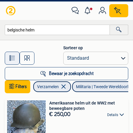
Militaria | Tweede Wereldoorlog
Sorteer op
Alle afstanden…
Bewaar je zoekopdracht
Filters
Verzamelen
Militaria | Tweede Wereldoorlog
Amerikaanse helm uit de WW2 met
beweegbare poten
€ 250,00
Details