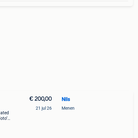
€ 200,00
Nils
21 jul 26
Menen
dated
foto’s
ef