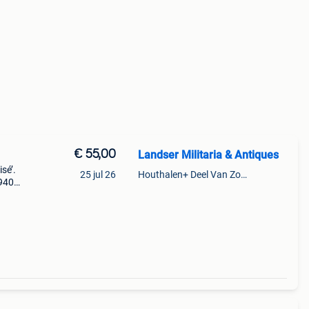
€ 55,00
Landser Militaria & Antiques
sé’.
25 jul 26
Houthalen+ Deel Van Zonhoven En Zolder
1940