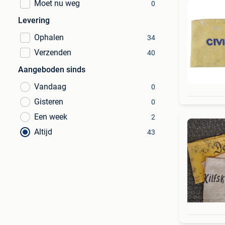
Moet nu weg
0
Levering
Ophalen
34
Verzenden
40
Aangeboden sinds
Vandaag
0
Gisteren
0
Een week
2
Altijd
43