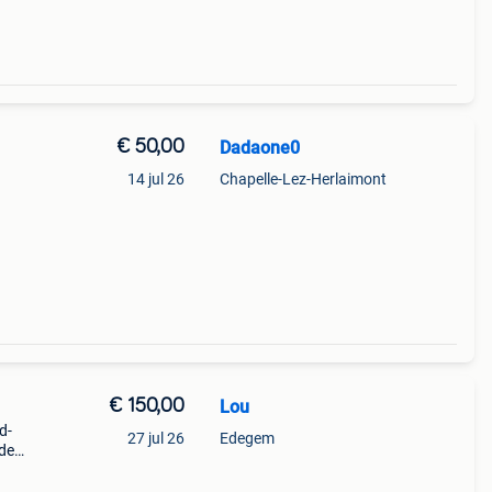
€ 50,00
Dadaone0
14 jul 26
Chapelle-Lez-Herlaimont
€ 150,00
Lou
d-
27 jul 26
Edegem
de
de
staat