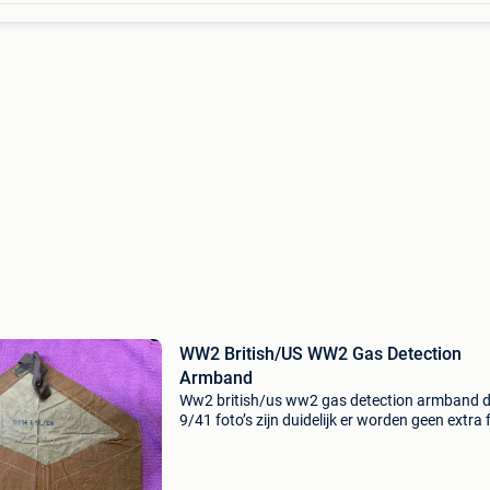
WW2 British/US WW2 Gas Detection
Armband
Ww2 british/us ww2 gas detection armband 
9/41 foto’s zijn duidelijk er worden geen extra 
gemaakt. Er wordt niet geruild. Prijs is exclusi
verzendkosten.