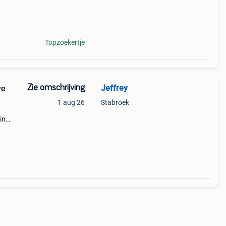
Topzoekertje
Zie omschrijving
Jeffrey
ve
1 aug 26
Stabroek
in
at -