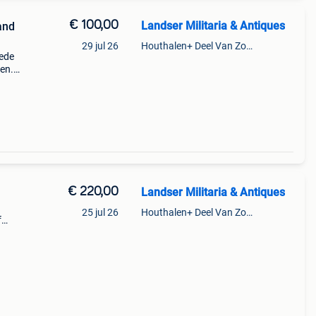
€ 100,00
Landser Militaria & Antiques
and
29 jul 26
Houthalen+ Deel Van Zonhoven En Zolder
ede
en.
s 100
bt en
€ 220,00
Landser Militaria & Antiques
25 jul 26
Houthalen+ Deel Van Zonhoven En Zolder
f
 het