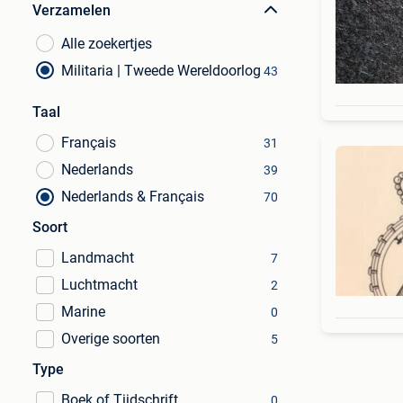
Verzamelen
Alle zoekertjes
Militaria | Tweede Wereldoorlog
43
Taal
Français
31
Nederlands
39
Nederlands & Français
70
Soort
Landmacht
7
Luchtmacht
2
Marine
0
Overige soorten
5
Type
Boek of Tijdschrift
0