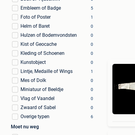
Embleem of Badge
5
Foto of Poster
1
Helm of Baret
0
Hulzen of Bodemvondsten
0
Kist of Geocache
0
Kleding of Schoenen
0
Kunstobject
0
Lintje, Medaille of Wings
1
Mes of Dolk
0
Miniatuur of Beeldje
0
Vlag of Vaandel
0
Zwaard of Sabel
0
Overige typen
6
Moet nu weg