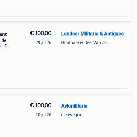
€ 100,00
Landser Militaria & Antiques
and
n de
29 jul 26
Houthalen+ Deel Van Zonhoven En Zolder
e. De
en-
 een
€ 100,00
Avkmilitaria
10 jul 26
nieuwegein