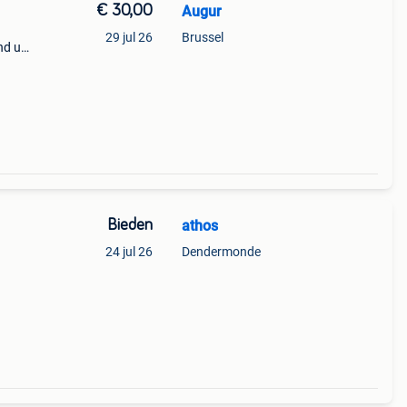
€ 30,00
Augur
29 jul 26
Brussel
nd uit
39;s
Bieden
athos
24 jul 26
Dendermonde