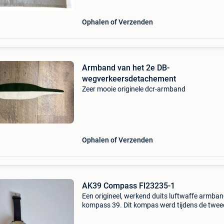
Ophalen of Verzenden
Armband van het 2e DB-
wegverkeersdetachement
Zeer mooie originele dcr-armband
Ophalen of Verzenden
AK39 Compass Fl23235-1
Een origineel, werkend duits luftwaffe armban
kompass 39. Dit kompas werd tijdens de twee
wereldoorlog door piloten gebruikt om vanaf 
pols te navigeren. De ak 39 verkeert in goede 