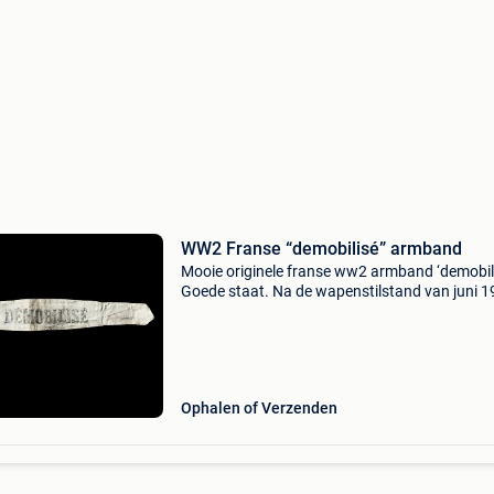
WW2 Franse “demobilisé” armband
Mooie originele franse ww2 armband ‘demobili
Goede staat. Na de wapenstilstand van juni 
werden franse soldaten gevangengenomen of
gedemobiliseerd. Bij het passeren van het
demobilisatiebureau
Ophalen of Verzenden