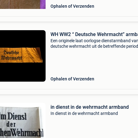
Ophalen of Verzenden
WH WW2 “ Deutsche Wehrmacht” armb
Een originele laat oorlogse dienstarmband va
deutsche wehrmacht uit de betreffende period
ondergrond is van klassiek, fel oranjegeel kato
linnen. Mooie zwarte machinale bedrukking in
st
Ophalen of Verzenden
in dienst in de wehrmacht armband
In dienst in de wehrmacht armband