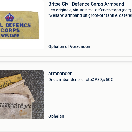
Britse Civil Defence Corps Armband
Een originele, vintage civil defence corps (cdc)
"welfare" armband uit groot-brittannië, datere
de vroege jaren 50 bovenaan prijkt de king&#
crown (tudor crown), wat aantoont d
Ophalen of Verzenden
armbanden
Drie armbanden zie foto&#39;s 50€
Ophalen