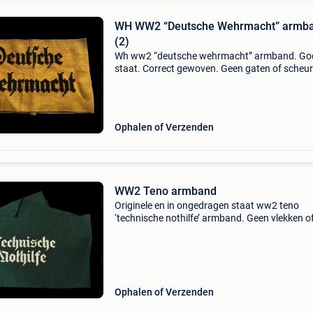
WH WW2 “Deutsche Wehrmacht” armb
(2)
Wh ww2 “deutsche wehrmacht” armband. Go
staat. Correct gewoven. Geen gaten of scheur
Geen zichtbare stempels aanwezig. Vaste prij
euro. - Enkel bieden als je serieus interesse he
inten
Ophalen of Verzenden
WW2 Teno armband
Originele en in ongedragen staat ww2 teno
‘technische nothilfe’ armband. Geen vlekken o
gaatjes. Mint staat. Erg moeilijk te vinden
armband!!! De technische nothilfe of teno was
technisch noodkor
Ophalen of Verzenden