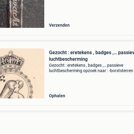
Verzenden
Gezocht : eretekens , badges ,… passie
luchtbescherming
Gezocht : eretekens , badges ,… passieve
luchtbescherming opzoek naar : -borststerren 
goud & brons -goudkleurige / vergulde helmpla
medaille redders van oostende -badge met
fabriekje, in zil
Ophalen