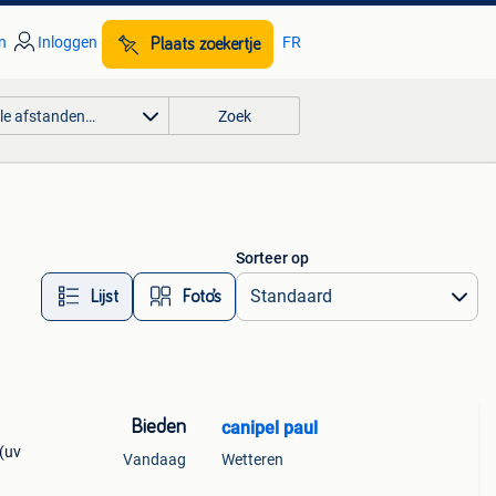
n
Inloggen
FR
Plaats zoekertje
lle afstanden…
Zoek
Sorteer op
Lijst
Foto’s
Bieden
canipel paul
t(uv
Vandaag
Wetteren