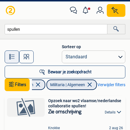
Militaria | Algemeen
Sorteer op
Alle afstanden…
Bewaar je zoekopdracht
Verzamelen
Filters
Militaria | Algemeen
Verwijder filters
Opzoek naar wo2 vlaamse/nederlandse
collaboratie spullen!
Zie omschrijving
Details
Knokke
2 aug 26