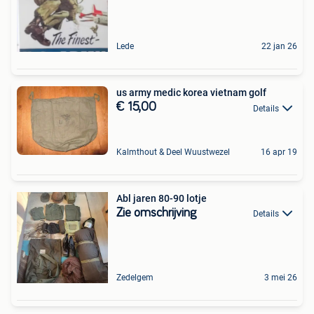
Lede
22 jan 26
us army medic korea vietnam golf
€ 15,00
Details
Kalmthout & Deel Wuustwezel
16 apr 19
Abl jaren 80-90 lotje
Zie omschrijving
Details
Zedelgem
3 mei 26