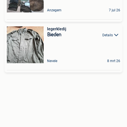
Anzegem
7 jul 26
legerkledij
Bieden
Details
Nevele
8 mrt 26