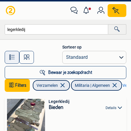
Militaria | Algemeen
Sorteer op
Alle afstanden…
Bewaar je zoekopdracht
Filters
Verzamelen
Militaria | Algemeen
Verwi
Legerkledij
Bieden
Details