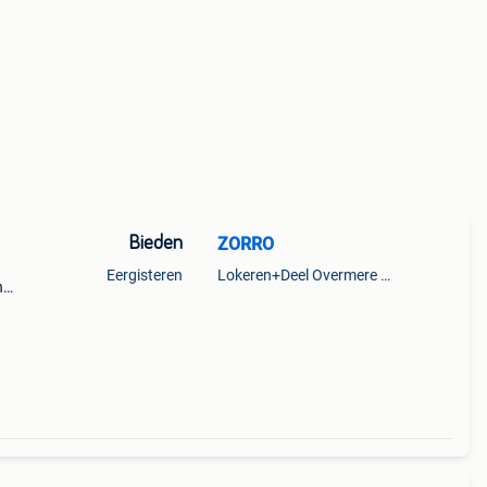
Bieden
ZORRO
Eergisteren
Lokeren+Deel Overmere En Zele
n
 kan