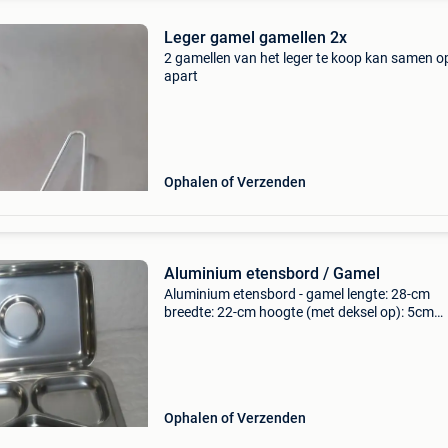
Leger gamel gamellen 2x
2 gamellen van het leger te koop kan samen o
apart
Ophalen of Verzenden
Aluminium etensbord / Gamel
Aluminium etensbord - gamel lengte: 28-cm
breedte: 22-cm hoogte (met deksel op): 5cm
conditie: nieuw meerdere ter beschikking.... Be
ook even onze andere zoekertjes. Zolang de
advertentie online i
Ophalen of Verzenden