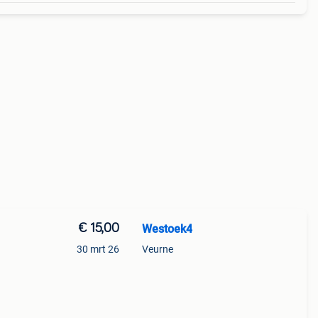
€ 15,00
Westoek4
30 mrt 26
Veurne