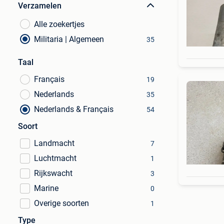
Verzamelen
Alle zoekertjes
Militaria | Algemeen
35
Taal
Français
19
Nederlands
35
Nederlands & Français
54
Soort
Landmacht
7
Luchtmacht
1
Rijkswacht
3
Marine
0
Overige soorten
1
Type