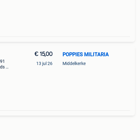
€ 15,00
POPPIES MILITARIA
991
13 jul 26
Middelkerke
eds de