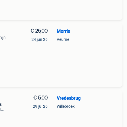
€ 25,00
Morris
mijn
24 jun 26
Veurne
€ 5,00
Vredesbrug
ks
29 jul 26
Willebroek
l