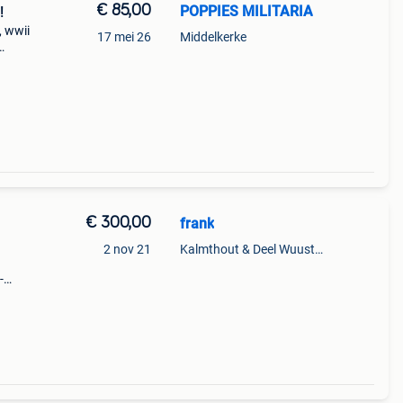
€ 85,00
POPPIES MILITARIA
!
, wwii
17 mei 26
Middelkerke
ochte
€ 300,00
frank
2 nov 21
Kalmthout & Deel Wuustwezel
-
r -