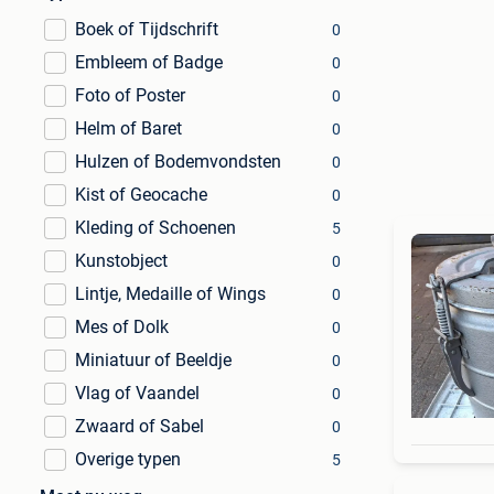
Boek of Tijdschrift
0
Embleem of Badge
0
Foto of Poster
0
Helm of Baret
0
Hulzen of Bodemvondsten
0
Kist of Geocache
0
Kleding of Schoenen
5
Kunstobject
0
Lintje, Medaille of Wings
0
Mes of Dolk
0
Miniatuur of Beeldje
0
Vlag of Vaandel
0
Zwaard of Sabel
0
Overige typen
5