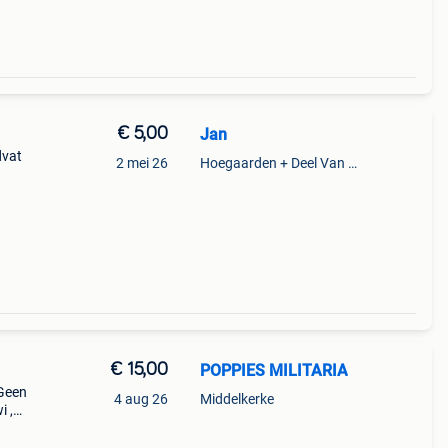
€ 5,00
Jan
dvat
2 mei 26
Hoegaarden + Deel Van Kumtich + Deel Van Tienen
€ 15,00
POPPIES MILITARIA
 Geen
4 aug 26
Middelkerke
 ,