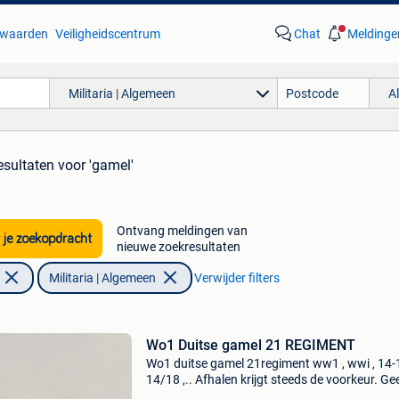
waarden
Veiligheidscentrum
Chat
Meldinge
Militaria | Algemeen
A
esultaten
voor 'gamel'
Ontvang meldingen van
 je zoekopdracht
nieuwe zoekresultaten
Militaria | Algemeen
Verwijder filters
Wo1 Duitse gamel 21 REGIMENT
Wo1 duitse gamel 21regiment ww1 , wwi , 14-1
14/18 ,.. Afhalen krijgt steeds de voorkeur. Ge
terugname van verkochte goederen.