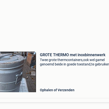
GROTE THERMO met inoxbinnenwerk
Twee grote thermcontainers,ook wel gamel
genoemd beide in goede toestand,te gebruike
inhoud 20 a 25 liter bieden vanaf 40 euro stuk
verzonden worden
Ophalen of Verzenden