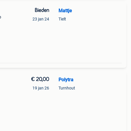
Bieden
Mattje
p
23 jan 24
Tielt
€ 20,00
Polytra
19 jan 26
Turnhout
kijk