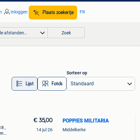
n
Inloggen
FR
Plaats zoekertje
lle afstanden…
Zoek
Sorteer op
Lijst
Foto’s
€ 35,00
POPPIES MILITARIA
8 ,
14 jul 26
Middelkerke
en