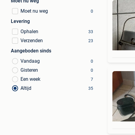
Moet nu weg
Moet nu weg
0
Levering
Ophalen
33
Verzenden
23
Aangeboden sinds
Vandaag
0
Gisteren
0
Een week
7
Altijd
35