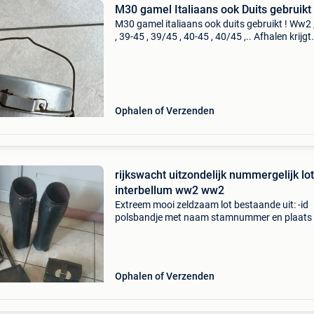
M30 gamel Italiaans ook Duits gebruikt 
M30 gamel italiaans ook duits gebruikt ! Ww2 
, 39-45 , 39/45 , 40-45 , 40/45 ,.. Afhalen krijgt
steeds de voorkeur. Geen terugname van verk
goederen.
Ophalen of Verzenden
rijkswacht uitzondelijk nummergelijk lot
interbellum ww2 ww2
Extreem mooi zeldzaam lot bestaande uit: -id
polsbandje met naam stamnummer en plaats 
zakmes met stamnummer -patroontas met
stamnummer -bajonethouder met stamnumme
gamel met stamnummer -getten met
Ophalen of Verzenden