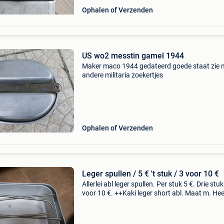
Ophalen of Verzenden
US wo2 messtin gamel 1944
Maker maco 1944 gedateerd goede staat zie 
andere militaria zoekertjes
Ophalen of Verzenden
Leger spullen / 5 € 't stuk / 3 voor 10 €
Allerlei abl leger spullen. Per stuk 5 €. Drie stu
voor 10 €. ++Kaki leger short abl. Maat m. Hee
goede staat. ++Veldfles / drinkbus abl 1975.
Perfecte staat. ++Gamel abl 1975. Perfecte s