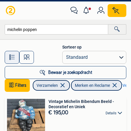
Merken en Reclamevoorwerpen
Sorteer op
Alle afstanden…
Bewaar je zoekopdracht
Filters
Verzamelen
Merken en Reclame
Verwi
Vintage Michelin Bibendum Beeld -
Decoratief en Uniek
€ 195,00
Details