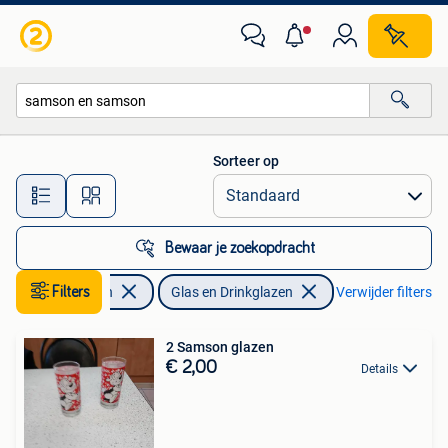
Glas en Drinkglazen
Sorteer op
Alle afstanden…
Bewaar je zoekopdracht
Verzamelen
Filters
Glas en Drinkglazen
Verwijder filters
2 Samson glazen
€ 2,00
Details