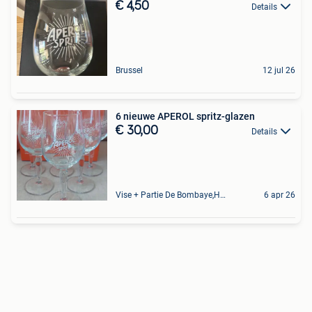
€ 4,50
Details
Brussel
12 jul 26
6 nieuwe APEROL spritz-glazen
€ 30,00
Details
Vise + Partie De Bombaye,Hac- Court, Hermalle-Ss-Argenteau
6 apr 26