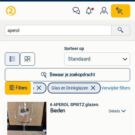
Glas en Drinkglazen
Sorteer op
Alle afstanden…
Bewaar je zoekopdracht
Verzamelen
Filters
Glas en Drinkglazen
Verwijder filters
6 APEROL SPRITZ glazen.
Bieden
Details