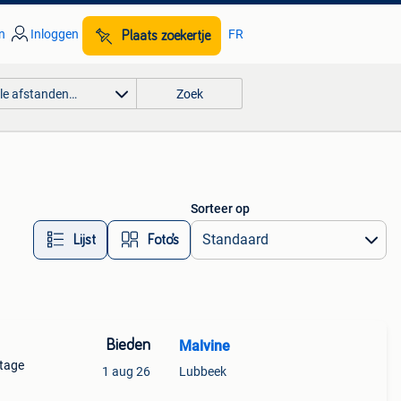
n
Inloggen
FR
Plaats zoekertje
lle afstanden…
Zoek
Sorteer op
Lijst
Foto’s
Bieden
Malvine
ntage
1 aug 26
Lubbeek