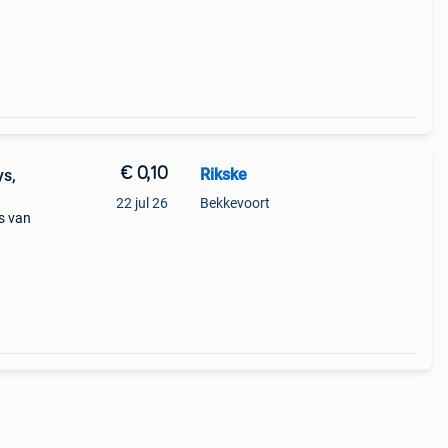
€ 0,10
Rikske
ys,
22 jul 26
Bekkevoort
s van
van
 van