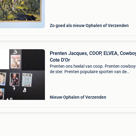
Zo goed als nieuw
Ophalen of Verzenden
Prenten Jacques, COOP, ELVEA, Cowbo
Cote D'Or
Prenten ons heelal van coop. Prenten cowboy
de ster. Prenten populaire sporten van de
beukelaer. Prenten nieuwe gelaat van europa 
jacques. Prenten een planeet voor de mensen
jacques. Pren
Nieuw
Ophalen of Verzenden