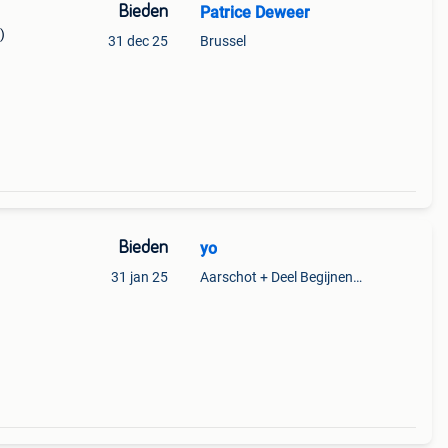
Bieden
Patrice Deweer
)
31 dec 25
Brussel
Bieden
yo
31 jan 25
Aarschot + Deel Begijnendijk