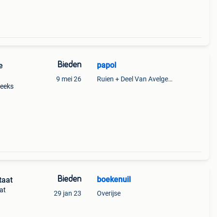
Bieden
papol
e
9 mei 26
Ruien + Deel Van Avelgem En Waarmaarde
reeks
Bieden
boekenuil
taat
at
29 jan 23
Overijse