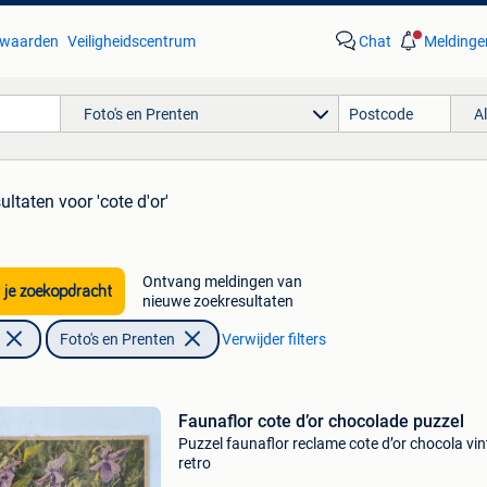
waarden
Veiligheidscentrum
Chat
Meldinge
Foto's en Prenten
A
ultaten
voor 'cote d'or'
Ontvang meldingen van
 je zoekopdracht
nieuwe zoekresultaten
Foto's en Prenten
Verwijder filters
Faunaflor cote d’or chocolade puzzel
Puzzel faunaflor reclame cote d’or chocola vi
retro