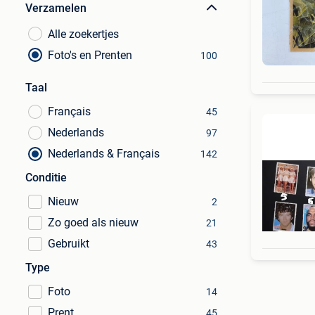
Verzamelen
Alle zoekertjes
Foto's en Prenten
100
Taal
Français
45
Nederlands
97
Nederlands & Français
142
Conditie
Nieuw
2
Zo goed als nieuw
21
Gebruikt
43
Type
Foto
14
Prent
45