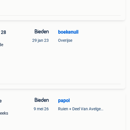
Bieden
boekenuil
29 jan 23
Overijse
de
Bieden
papol
e
9 mei 26
Ruien + Deel Van Avelgem En Waarmaarde
reeks