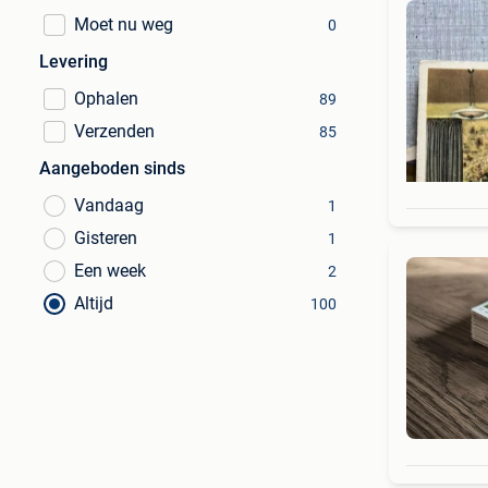
Moet nu weg
0
Levering
Ophalen
89
Verzenden
85
Aangeboden sinds
Vandaag
1
Gisteren
1
Een week
2
Altijd
100