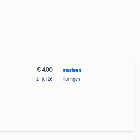
€ 4,00
marleen
21 jul 26
Kuringen