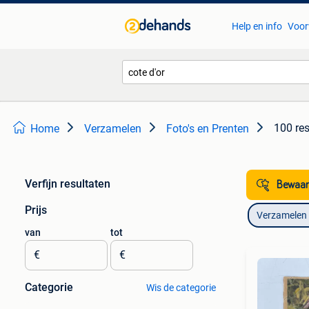
Help en info
Voor
100 res
Home
Verzamelen
Foto's en Prenten
Verfijn resultaten
Bewaar
Prijs
Verzamelen
van
tot
€
€
Categorie
Wis de categorie