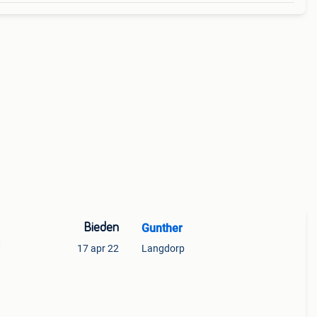
Bieden
Gunther
t
17 apr 22
Langdorp