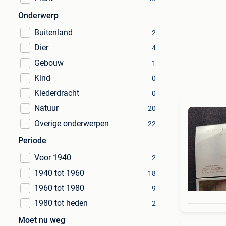
Onderwerp
Buitenland
2
Dier
4
Gebouw
1
Kind
0
Klederdracht
0
Natuur
20
Overige onderwerpen
22
Periode
Voor 1940
2
1940 tot 1960
18
1960 tot 1980
9
1980 tot heden
2
Moet nu weg