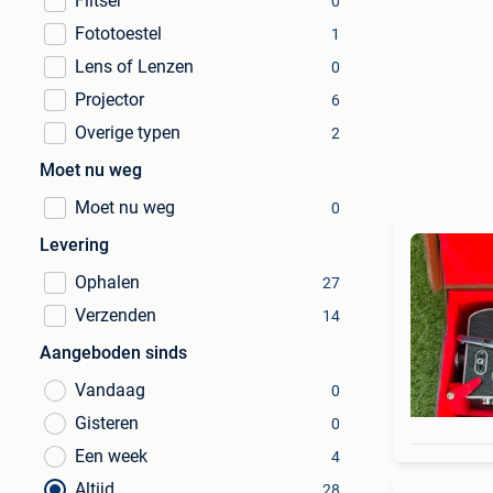
Flitser
0
Fototoestel
1
Lens of Lenzen
0
Projector
6
Overige typen
2
Moet nu weg
Moet nu weg
0
Levering
Ophalen
27
Verzenden
14
Aangeboden sinds
Vandaag
0
Gisteren
0
Een week
4
Altijd
28