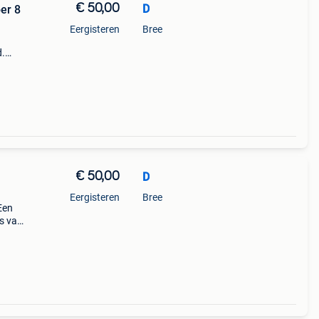
€ 50,00
D
er 8
Eergisteren
Bree
d.
€ 50,00
D
Eergisteren
Bree
Een
rs van
t is