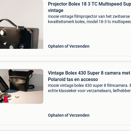
Projector Bolex 18 3 TC Multispeed Sup
vintage
​mooie vintage filmprojector van het zwitserse
kwaliteitsmerk bolex, model 18-3 tc multispee
Geschikt voor super 8 en 8mm films. ​
Eigenschappen: ​merk: bolex paillard (made in
switzerland) ​model: 1
Ophalen of Verzenden
Vintage Bolex 430 Super 8 camera met
Polaroid tas en accesso
​mooie vintage bolex 430 super 8 filmcamera. 
echte klassieker voor verzamelaars, liefhebbe
analoge film of als stijlvol decoratiestuk! ​De se
erg compleet en bevat: ​bolex 430 super 8 ca
Ophalen of Verzenden