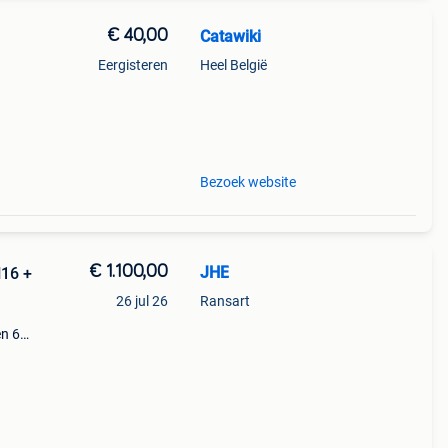
€ 40,00
Catawiki
Eergisteren
Heel België
Bezoek website
€ 1.100,00
JHE
H16 +
26 jul 26
Ransart
en 60
in
ex 1