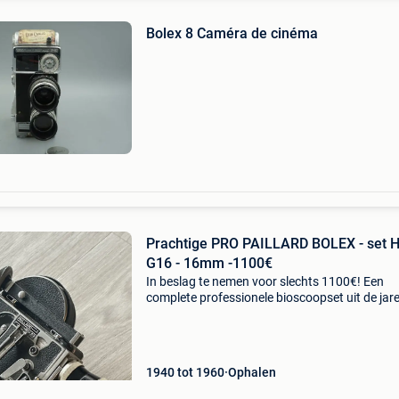
Bolex 8 Caméra de cinéma
Prachtige PRO PAILLARD BOLEX - set 
G16 - 16mm -1100€
In beslag te nemen voor slechts 1100€! Een
complete professionele bioscoopset uit de jar
van het bekende zwitserse merk paillard bolex 
opmerkelijke staat, inclusief 1 h16 paillard bol
1940 tot 1960
Ophalen