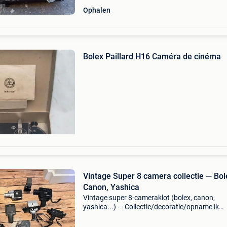
Ophalen
Bolex Paillard H16 Caméra de cinéma
Vintage Super 8 camera collectie — Bol
Canon, Yashica
Vintage super 8-cameraklot (bolex, canon,
yashica...) — Collectie/decoratie/opname ik
verkoop een set super 8 en double 8
amateurbioscoopcamera&#39;s uit een collect