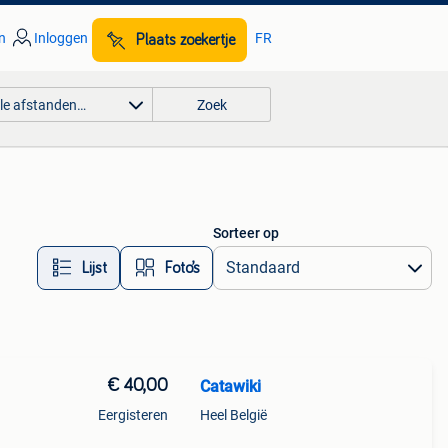
n
Inloggen
FR
Plaats zoekertje
lle afstanden…
Zoek
Sorteer op
Lijst
Foto’s
€ 40,00
Catawiki
Eergisteren
Heel België