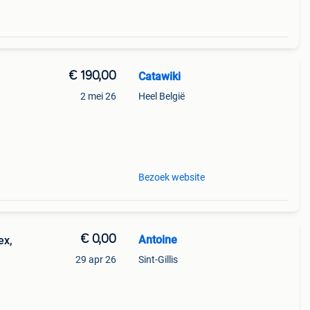
€ 190,00
Catawiki
2 mei 26
Heel België
Bezoek website
€ 0,00
Antoine
ex,
29 apr 26
Sint-Gillis
ie.