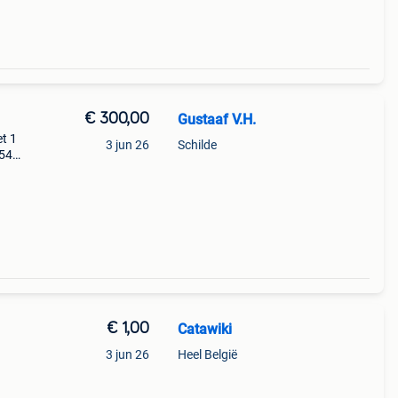
€ 300,00
Gustaaf V.H.
t 1
3 jun 26
Schilde
954
€ 1,00
Catawiki
3 jun 26
Heel België