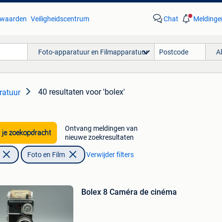
waarden
Veiligheidscentrum
Chat
Meldinge
Foto-apparatuur en Filmapparatuur
A
40 resultaten
voor 'bolex'
ratuur
Ontvang meldingen van
 je zoekopdracht
nieuwe zoekresultaten
Foto en Film
Verwijder filters
Bolex 8 Caméra de cinéma