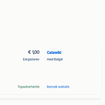
€ 1,00
Catawiki
Eergisteren
Heel België
Topadvertentie
Bezoek website