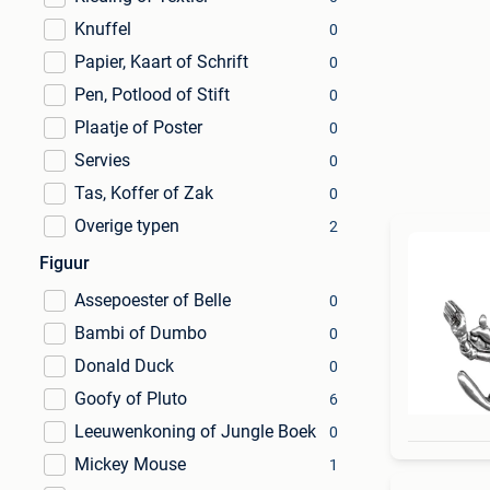
Knuffel
0
Papier, Kaart of Schrift
0
Pen, Potlood of Stift
0
Plaatje of Poster
0
Servies
0
Tas, Koffer of Zak
0
Overige typen
2
Figuur
Assepoester of Belle
0
Bambi of Dumbo
0
Donald Duck
0
Goofy of Pluto
6
Leeuwenkoning of Jungle Boek
0
Mickey Mouse
1