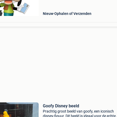
contacteren! ------------------------------------------ A g
movie pop! D
Nieuw
Ophalen of Verzenden
Goofy Disney beeld
Prachtig groot beeld van goofy, een iconisch
disney-figuur. Dit beeld is ideaal voor de echte