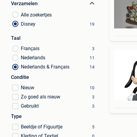
Verzamelen
Alle zoekertjes
Disney
19
Taal
Français
3
Nederlands
11
Nederlands & Français
14
Conditie
Nieuw
10
Zo goed als nieuw
3
Gebruikt
3
Type
Beeldje of Figuurtje
5
Kleding of Textiel
0