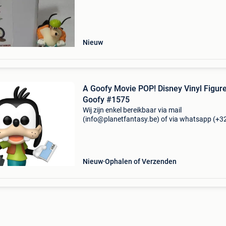
disney-ornament met sportthema, perfect voo
Nieuw
A Goofy Movie POP! Disney Vinyl Figur
Goofy #1575
Wij zijn enkel bereikbaar via mail
(info@planetfantasy.be) of via whatsapp (+3
288 08 80). Vragen? Aarzel niet om ons te
contacteren! ------------------------------------------ A g
movie pop! D
Nieuw
Ophalen of Verzenden