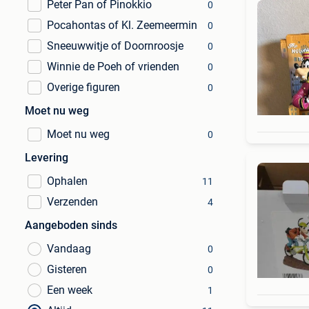
Peter Pan of Pinokkio
0
Pocahontas of Kl. Zeemeermin
0
Sneeuwwitje of Doornroosje
0
Winnie de Poeh of vrienden
0
Overige figuren
0
Moet nu weg
Moet nu weg
0
Levering
Ophalen
11
Verzenden
4
Aangeboden sinds
Vandaag
0
Gisteren
0
Een week
1