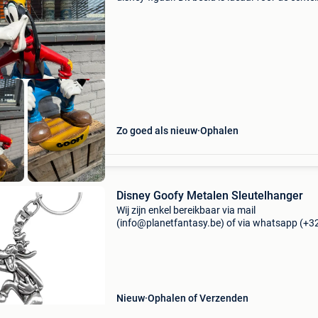
disney-liefhebber of als unieke decoratie in hui
tuin of winkel. Het beeld is in goede staat en e
echt
Zo goed als nieuw
Ophalen
Disney Goofy Metalen Sleutelhanger
Wij zijn enkel bereikbaar via mail
(info@planetfantasy.be) of via whatsapp (+3
288 08 80). Vragen? Aarzel niet om ons te
contacteren! ------------------------------------------ Dis
goofy metalen
Nieuw
Ophalen of Verzenden