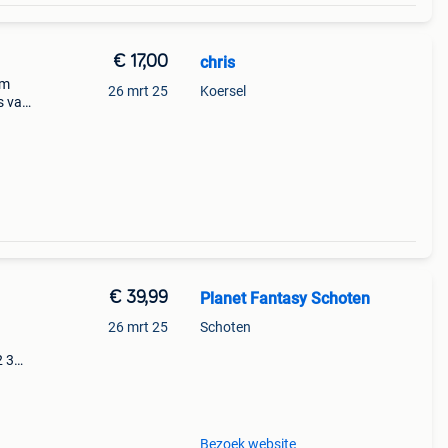
€ 17,00
chris
cm
26 mrt 25
Koersel
s van
€ 39,99
Planet Fantasy Schoten
26 mrt 25
Schoten
2 3
ney d-
Bezoek website