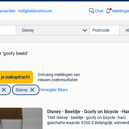
waarden
Veiligheidscentrum
Chat
Meldinge
Disney
A
r 'goofy beeld'
Ontvang meldingen van
 je zoekopdracht
nieuwe zoekresultaten
Disney
Verwijder filters
Disney - Beeldje - Goofy on bicycle - Ha
Titel: disney - beeldje - goofy on bicycle - hars
geschatte waarde: €200.0 Belangrijk: winnen
biedingen zijn exclusief 9% koperbescherming