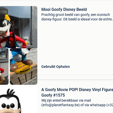
Mooi Goofy Disney Beeld
Prachtig groot beeld van goofy, een iconisch
disney-figuur. Dit beeld is ideaal voor de echte
disney-liefhebber of als unieke decoratie in hui
tuin of winkel. Het beeld is in goede staat en e
echt
Gebruikt
Ophalen
A Goofy Movie POP! Disney Vinyl Figur
Goofy #1575
Wij zijn enkel bereikbaar via mail
(info@planetfantasy.be) of via whatsapp (+3
288 08 80). Vragen? Aarzel niet om ons te