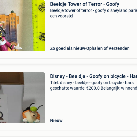
Beeldje Tower of Terror - Goofy
Beeldje tower of terror - goofy disneyland pari
een voorstel
Zo goed als nieuw
Ophalen of Verzenden
Disney - Beeldje - Goofy on bicycle - Ha
Titel: disney - beeldje - goofy on bicycle - hars
geschatte waarde: €200.0 Belangrijk: winnen
biedingen zijn exclusief 9% koperbescherming
disney-ornament met sportthema, perfect voo
Nieuw