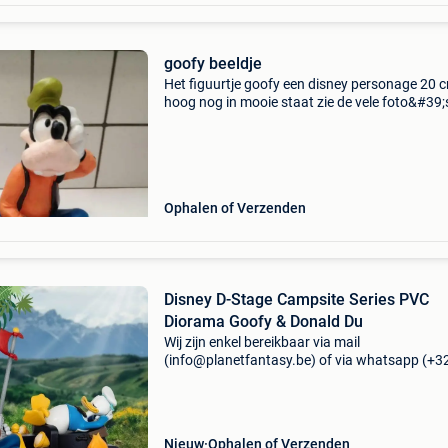
goofy beeldje
Het figuurtje goofy een disney personage 20 
hoog nog in mooie staat zie de vele foto&#39;
alle kanten te zien
Ophalen of Verzenden
Disney D-Stage Campsite Series PVC
Diorama Goofy & Donald Du
Wij zijn enkel bereikbaar via mail
(info@planetfantasy.be) of via whatsapp (+3
288 08 80). Vragen? Aarzel niet om ons te
contacteren! ------------------------------------------ Dis
stage camps
Nieuw
Ophalen of Verzenden