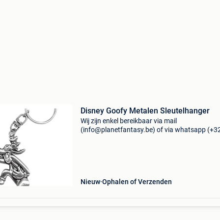
Disney Goofy Metalen Sleutelhanger
Wij zijn enkel bereikbaar via mail
(info@planetfantasy.be) of via whatsapp (+3
288 08 80). Vragen? Aarzel niet om ons te
contacteren! ------------------------------------------ Dis
goofy metalen
Nieuw
Ophalen of Verzenden