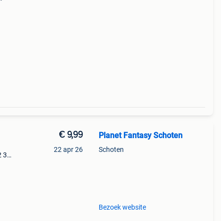
s,
en
€ 9,99
Planet Fantasy Schoten
22 apr 26
Schoten
2 3
ney
Bezoek website