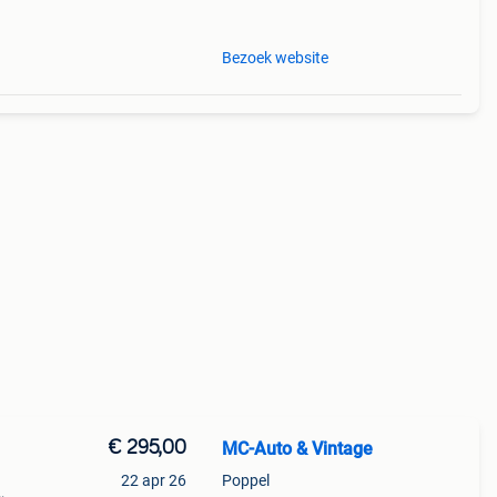
oofy
Bezoek website
€ 295,00
MC-Auto & Vintage
22 apr 26
Poppel