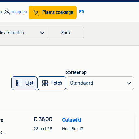
n
Inloggen
FR
Plaats zoekertje
lle afstanden…
Zoek
Sorteer op
Lijst
Foto’s
€ 36,00
Catawiki
rs
23 mrt 25
Heel België
de
 + €3