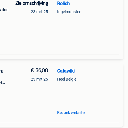
Zie omschrijving
Rolich
s doe
23 mrt 25
Ingelmunster
€ 36,00
Catawiki
rs
23 mrt 25
Heel België
de
 + €3
r
Bezoek website