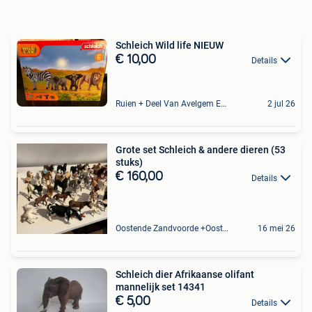
Schleich Wild life NIEUW
€ 10,00
Details
Ruien + Deel Van Avelgem En Waarmaarde
2 jul 26
Grote set Schleich & andere dieren (53
stuks)
€ 160,00
Details
Oostende Zandvoorde +Oostende
16 mei 26
Schleich dier Afrikaanse olifant
mannelijk set 14341
€ 5,00
Details