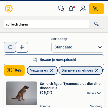
Dierenverzamelingen
Sorteer op
Alle afstanden…
Bewaar je zoekopdracht
Filters
Verzamelen
Dierenverzamelingen
Ver
Schleich figuur Tyrannosaurus dier dino
dinosaurus
€ 5,00
Details
Lommel
Vandaag