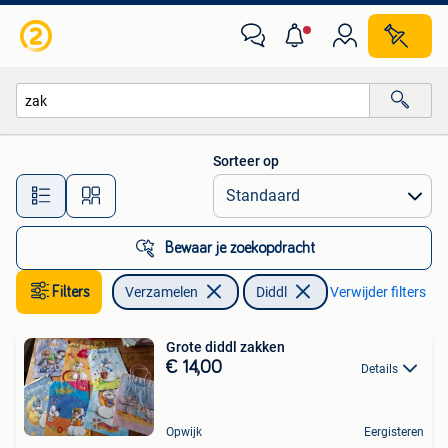
Diddl
Sorteer op
Alle afstanden…
Bewaar je zoekopdracht
Filters
Verzamelen
Diddl
Verwijder filters
Grote diddl zakken
€ 14,00
Details
Opwijk
Eergisteren