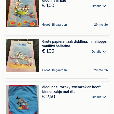
diddlina in bad
€ 1,00
Details
Groot - Bijgaarden
29 mei 26
Grote papieren zak diddlina, mimihopps,
vanillivi ballarina
€ 1,00
Details
Groot - Bijgaarden
29 mei 26
diddlina turnzak / zwemzak en heeft
binnenzakje met rits
€ 2,50
Details