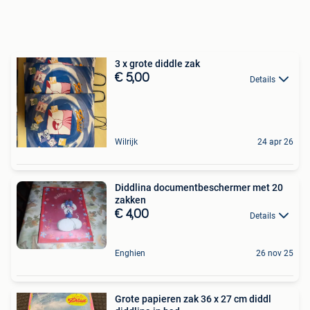
3 x grote diddle zak
€ 5,00
Details
Wilrijk
24 apr 26
Diddlina documentbeschermer met 20
zakken
€ 4,00
Details
Enghien
26 nov 25
Grote papieren zak 36 x 27 cm diddl