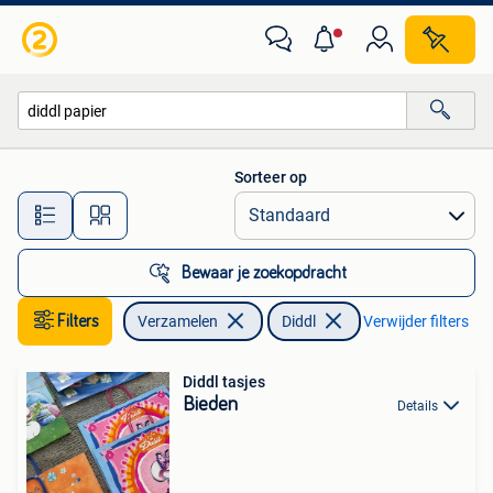
Diddl
Sorteer op
Alle afstanden…
Bewaar je zoekopdracht
Filters
Verzamelen
Diddl
Verwijder filters
Diddl tasjes
Bieden
Details