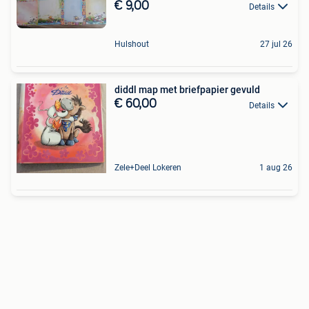
€ 9,00
Details
Hulshout
27 jul 26
diddl map met briefpapier gevuld
€ 60,00
Details
Zele+Deel Lokeren
1 aug 26