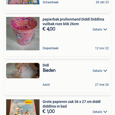
Schaerbeek
30 okt 25
papierbak prullenmand Diddl Diddlina
vuilbak roze blik 26cm
€ 4,00
Details
Diepenbeek
12 nov 22
Didl
Bieden
Details
Aalst
27 mei 26
Grote papieren zak 36 x 27 cm diddl
diddlina in bad
€ 1,00
Details