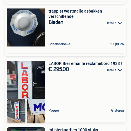
trappist westmalle asbakken
verschillende
Bieden
Details
Schendelbeke
27 jul 26
LABOR Bier emaille reclamebord 1933 !
€ 295,00
Details
Poppel
Gisteren
lot bierkaartjes 1000 stuks