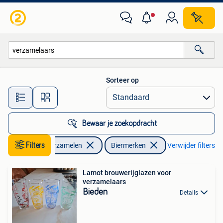
Biermerken
Sorteer op
Alle afstanden…
Bewaar je zoekopdracht
Filters
Verzamelen
Biermerken
Verwijder filters
Lamot brouwerijglazen voor
verzamelaars
Bieden
Details