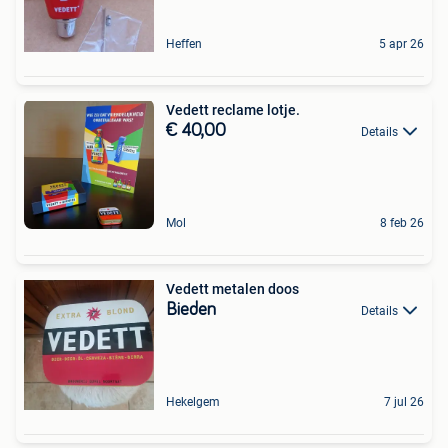
Heffen
5 apr 26
Vedett reclame lotje.
€ 40,00
Details
Mol
8 feb 26
Vedett metalen doos
Bieden
Details
Hekelgem
7 jul 26