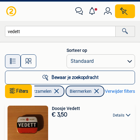
Biermerken
Sorteer op
Alle afstanden…
Bewaar je zoekopdracht
Filters
Verzamelen
Biermerken
Verwijder filters
Doosje Vedett
€ 3,50
Details