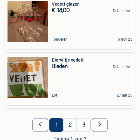
Vedett glazen
€ 18,00
Details
Tongeren
5 nov 23
Bierviltje vedett
Bieden
Details
Lot
27 jan 23
1
2
3
Pagina 1 van 3