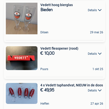
Vedett hoog bierglas
Bieden
Details
Dilsen
29 mei 26
Vedett flesopener (rood)
€ 10,00
Details
Puurs
1 okt 25
4 x Vedett taphandvat, NIEUW in de doos
€ 49,95
Details
Heffen
27 apr 26