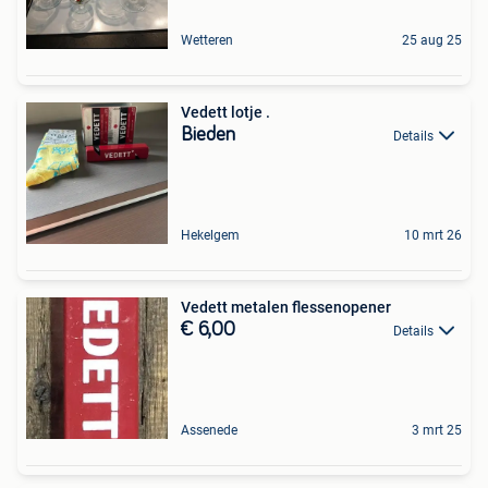
Wetteren
25 aug 25
Vedett lotje .
Bieden
Details
Hekelgem
10 mrt 26
Vedett metalen flessenopener
€ 6,00
Details
Assenede
3 mrt 25